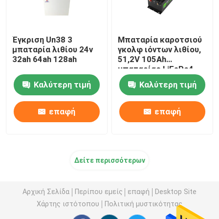
Έγκριση Un38 3
Μπαταρία καροτσιού
μπαταρία λιθίου 24v
γκολφ ιόντων λιθίου,
32ah 64ah 128ah
51,2V 105Ah
μπαταρίας LiFePo4
Καλύτερη τιμή
Καλύτερη τιμή
επαφή
επαφή
Δείτε περισσότερων
Αρχική Σελίδα
Περίπου εμείς
επαφή
Desktop Site
Χάρτης ιστότοπου
Πολιτική μυστικότητας