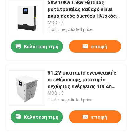
5Kw 10Kw 15Kw Ηλιακός
μετατροπέας καθαρό sinus
κύμα εκτός δικτύου Ηλιακός
υβριδικός μετατροπέας 3
MOQ：2
φάσης
Τιμή：negotiated price
Καλύτερη τιμή
επαφή
51.2V μπαταρία ενεργειακής
αποθήκευσης, μπαταρία
εγχώριας ενέργειας 100Ah
200Ah 300Ah 400Ah
MOQ：5
Τιμή：negotiated price
Καλύτερη τιμή
επαφή