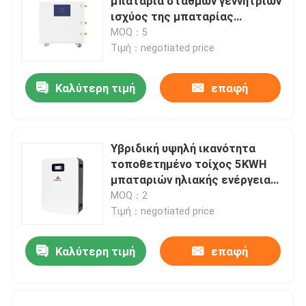
μπαταρία σταθμών γεννητριών
ισχύος της μπαταρίας
αποθήκευσης εγχώριας
MOQ：5
ενέργειας 3kwh 5kwh 10kwh
Τιμή：negotiated price
15kwh
Καλύτερη τιμή
επαφή
Υβριδική υψηλή ικανότητα
τοποθετημένο τοίχος 5KWH
μπαταριών ηλιακής ενέργειας
υψηλής τάσης αναστροφέων
MOQ：2
Τιμή：negotiated price
Καλύτερη τιμή
επαφή