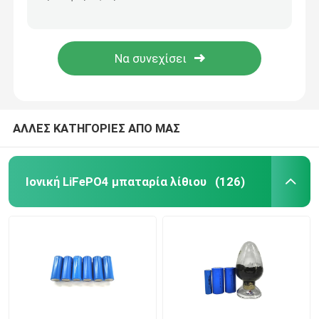
Prismatic σύστημα μπαταριών LiFePo4, μπαταρία λίθιου αποθήκευσης ηλιακής ενέργειας 5kw
15KW 300Ah επανακαταλογηστέο πακέτο Lifepo4 μπαταριών λίθιου ιονικό
πακέτο μπαταριών 12v LiFePO4
3KW 5KW από την ηλιακή τάση εισαγωγής αναστροφέων MPPT 220/230Vac πλέγματος
ιονικός βαθμός Α μπαταριών λίθιου λι 48v 51.2v 5kw 10kw για το σπίτι ESS
πακέτο μπαταριών 24v Lifepo4
Μπαταρία εγχώριας ενέργειας
ΑΛΛΕΣ ΚΑΤΗΓΟΡΙΕΣ ΑΠΟ ΜΑΣ
Lifepo4 μπαταρία κάρρων γκολφ
Ιονική LiFePO4 μπαταρία λίθιου
(126)
Μπαταρία rv LiFePo4
Κύτταρο φωσφορικού άλατος λίθιου
μικρή μπαταρία lipo