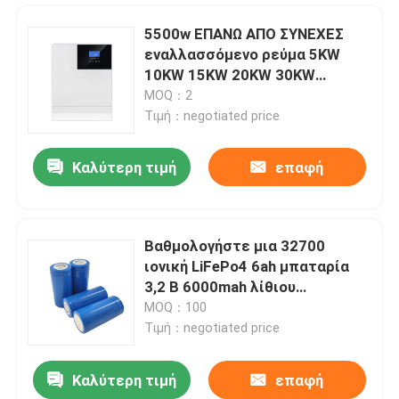
5500w ΕΠΑΝΩ ΑΠΟ ΣΥΝΕΧΕΣ
εναλλασσόμενο ρεύμα 5KW
10KW 15KW 20KW 30KW
αναστροφέων πλέγματος το
MOQ：2
ηλιακό
Τιμή：negotiated price
Καλύτερη τιμή
επαφή
Βαθμολογήστε μια 32700
ιονική LiFePo4 6ah μπαταρία
Αρχική Σελίδα
3,2 Β 6000mah λίθιου
επανακαταλογηστέο
MOQ：100
Τιμή：negotiated price
Προϊόντα
Καλύτερη τιμή
επαφή
UL και τα CB ενέκριναν το κύτταρο 3.2V 6000mAh μπαταριών 32700 LiFePo4
Εμφάνιση VR