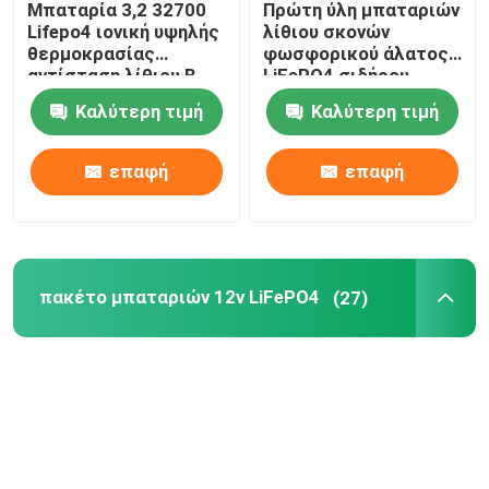
Μπαταρία 3,2 32700
Πρώτη ύλη μπαταριών
Lifepo4 ιονική υψηλής
λίθιου σκονών
πακέτο μπαταριών 48V LiFePO4
θερμοκρασίας
φωσφορικού άλατος
αντίσταση λίθιου Β
LiFePO4 σιδήρου
6000mah
λίθιου σκονών
Καλύτερη τιμή
Καλύτερη τιμή
μπαταριών Lithiumi
τοποθετημένη τοίχος μπαταρία λίθιου
επαφή
επαφή
Από τον ηλιακό υβριδικό αναστροφέα πλέγματος
Φορητός σταθμός παραγωγής ενέργειας
πακέτο μπαταριών 12v LiFePO4
(27)