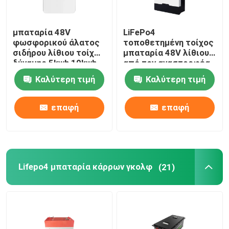
μπαταρία 48V
LiFePo4
φωσφορικού άλατος
τοποθετημένη τοίχος
σιδήρου λίθιου τοίχων
μπαταρία 48V λίθιου
δύναμης 5kwh 10kwh
από τον αναστροφέα
για το σταθμό
πλέγματος για το
Καλύτερη τιμή
Καλύτερη τιμή
εγχώριας παραγωγής
σύστημα εγχώριας
ηλεκτρικού ρεύματος
ηλιακής ενέργειας
επαφή
επαφή
Lifepo4 μπαταρία κάρρων γκολφ
(21)