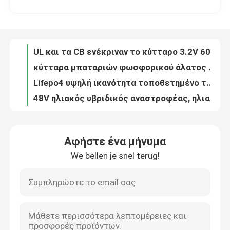
κύτταρα μπαταριών φωσφορικού άλατος σιδήρου λίθιου 3.2V LiFePO4 32700 5ah
Lifepo4 υψηλή ικανότητα τοποθετημένο τοίχος 5KWH μπαταριών ηλιακής ενέργειας υψηλής τάσης
Σχετικά με εμάς
48V ηλιακός υβριδικός αναστροφέας, ηλιακός αναστροφέας κυμάτων ημιτόνου 5kw Mppt καθαρός
120-450vdc υβριδικός ηλιακός αναστροφέας 3kw 5kw 10kw 20kw MPPT
Γύρος εργοστασίων
5kw 10kw 15kw 20kw από τον ηλιακό αναστροφέα πλέγματος, μπαταρία όλοι σε ΈΝΑ εγχώριο ηλιακό σύστημα
LiFePo4 όλα σε μια μπαταρία ενεργειακής αποθήκευσης 5kwh 10kwh 15kwh 20kwh 51.2V 200Ah 280Ah
Ποιοτικός έλεγχος
ROHS ΑΠΌ ΣΥΝΕΧΈΣ εναλλασσόμενο ρεύμα 5kw 10kw 15kw 20kw 30kw αναστροφέων πλέγματος το ηλιακό
Ηλιακές μπαταρίες 100ah εγχώριων αναστροφέων αποθήκευσης 10kWh 15kWh 20kWh
επαφή
LiFePO4 μπαταρία 18650 1100mAh 1500mAh 1800mAh φωσφορικού άλατος λίθιου
Αφήστε ένα μήνυμα
18650 φωσφορικό άλας 3.2V LiFePo4 Batteries1.1Ah 1.5Ah 1.8Ah
We bellen je snel terug!
Νέα
Ηλιακή Lifepo4 μπαταρία 51.2V 100Ah 200Ah 300Ah 400Ah αποθήκευσης εγχώριας ενέργειας
6000 ιονικός αναστροφέας 51.2v 100ah 200ah μπαταριών 5kwh 10kwh 15kwh λίθιου κύκλων LiFePO4
Όλες οι περιπτώσεις
μπαταρία αποθήκευσης 10kwh 20kwh 30kwh 40kwh LiFePO4 51.2V 100Ah 200Ah 300Ah 400Ah
Βαθιά μπαταρία αποθήκευσης ηλιακής ενέργειας κύκλων 51.2V 100Ah 200Ah 300Ah 400Ah 500Ah για το σπίτι
σύστημα μπαταριών αποθήκευσης 100Ah 200Ah 51.2V BMS LiFePo4 για το σπίτι ESS
Ιονική LiFePO4 μπαταρία λίθιου