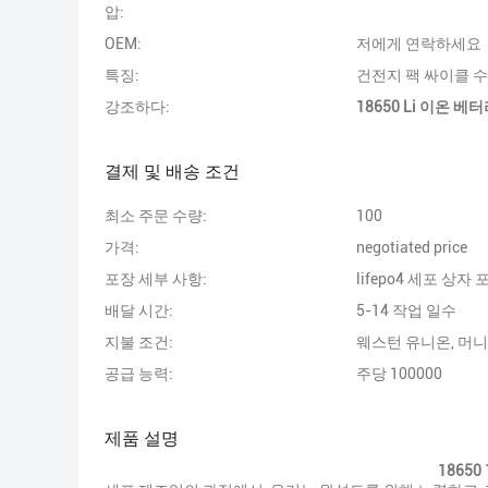
압:
OEM:
저에게 연락하세요
특징:
건전지 팩 싸이클 
강조하다:
18650 Li 이온 베
결제 및 배송 조건
최소 주문 수량:
100
가격:
negotiated price
포장 세부 사항:
lifepo4 세포 상자 
배달 시간:
5-14 작업 일수
지불 조건:
웨스턴 유니온, 머
공급 능력:
주당 100000
제품 설명
18650