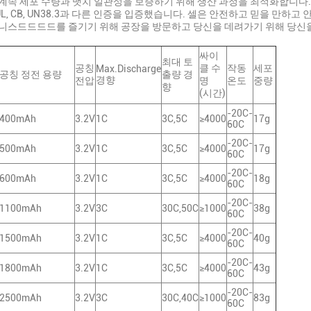
 계속 세포 수량과 뱃치 일관성을 보증하기 위해 생산 과정을 최적화합니다.
 CB, UN38.3과 다른 인증을 입증했습니다. 셀은 안전하고 믿을 만하고
이니스드드드드를 즐기기 위해 공장을 방문하고 당신을 데려가기 위해 당신
싸이
최대 토
공칭
클 수
작동
세포
Max.Discharge
공칭 정전 용량
출량 경
경향
전압
명
온도
중량
향
(시간)
-20C-
400mAh
3.2V
1C
3C,5C
≥4000
17g
60C
-20C-
500mAh
3.2V
1C
3C,5C
≥4000
17g
60C
-20C-
600mAh
3.2V
1C
3C,5C
≥4000
18g
60C
-20C-
1100mAh
3.2V
3C
30C,50C
≥1000
38g
60C
-20C-
1500mAh
3.2V
1C
3C,5C
≥4000
40g
60C
-20C-
1800mAh
3.2V
1C
3C,5C
≥4000
43g
60C
-20C-
2500mAh
3.2V
3C
30C,40C
≥1000
83g
60C