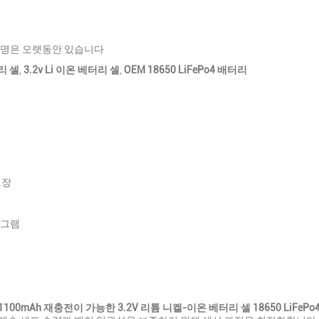
수명은 오랫동안 있습니다
터리 셀
,
3.2v Li 이온 베터리 셀
,
OEM 18650 LiFePo4 배터리
포장
니그램
 1100mAh 재충전이 가능한 3.2V 리튬 니켈-이온 베터리 셀 18650 LiFeP