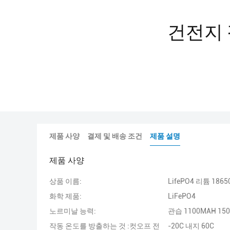
건전지 
제품 사양
결제 및 배송 조건
제품 설명
제품 사양
상품 이름:
LifePO4 리튬 186
화학 제품:
LiFePO4
노르미날 능력:
관습 1100MAH 15
작동 온도를 방출하는 것 :컷오프 전
-20C 내지 60C