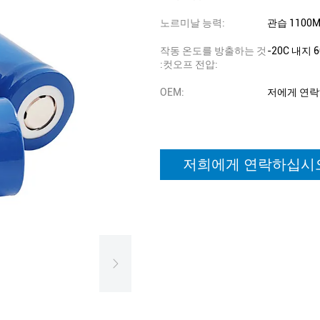
노르미날 능력:
관습 1100M
작동 온도를 방출하는 것
-20C 내지 6
:컷오프 전압:
OEM:
저에게 연
저희에게 연락하십시