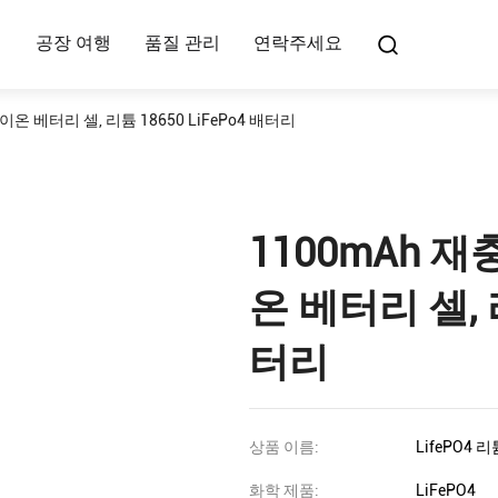
여
공장 여행
품질 관리
연락주세요
 이온 베터리 셀, 리튬 18650 LiFePo4 배터리
1100mAh 재
온 베터리 셀, 리
터리
상품 이름:
LifePO4 리
화학 제품:
LiFePO4