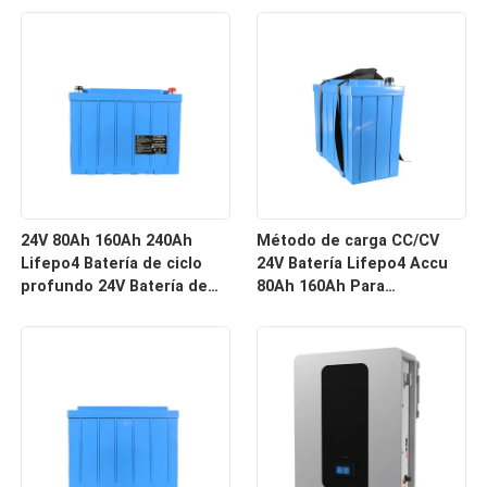
profundo
Batería de almacenamiento
de energía LifePo4 24V
Batería de almacenamiento
de energía LifePo4 24V
Batería de almacenamiento
de energía LifePo4 con
BMS
24V 80Ah 160Ah 240Ah
Método de carga CC/CV
Lifepo4 Batería de ciclo
24V Batería Lifepo4 Accu
profundo 24V Batería de
80Ah 160Ah Para
iones de litio con Bms
almacenamiento de
energía solar