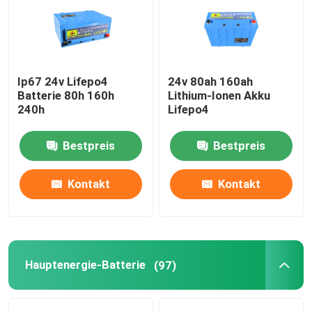
Über uns
Ip67 24v Lifepo4
24v 80ah 160ah
Fabrik Tour
Batterie 80h 160h
Lithium-Ionen Akku
240h
Lifepo4
Qualitätskontrolle
Bestpreis
Bestpreis
Kontakt
Kontakt
Kontakt
Nachrichten
Alle Fälle
Hauptenergie-Batterie
(97)
Batterie des Lithium-Ionlifepo4