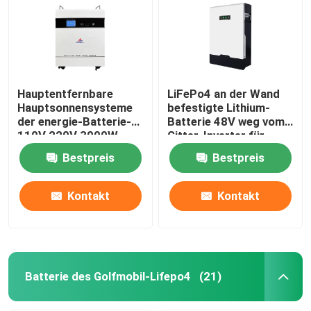
Batteriesatz 12v LiFePO4
Batterie-Satz 24v Lifepo4
Hauptentfernbare
LiFePo4 an der Wand
Hauptsonnensysteme
befestigte Lithium-
der energie-Batterie-
Batterie 48V weg vom
Hauptenergie-Batterie
110V 220V 3000W
Gitter-Inverter für
Hauptsolarenergie-
Bestpreis
Bestpreis
System
Batterie des Golfmobil-Lifepo4
Kontakt
Kontakt
Batterie RV LiFePo4
Lithium-Phosphatzelle
Batterie des Golfmobil-Lifepo4
(21)
kleine lipo Batterie