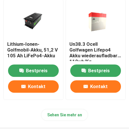
Batterie-Satz 48V LiFePO4
an der Wand befestigte Lithium-Batterie
Lithium-Ionen-
Un38.3 Ocell
Golfmobil-Akku, 51,2 V
Golfwagen Lifepo4
Weg vom Gitter-hybriden Solarinverter
105 Ah LiFePo4-Akku
Akku wiederaufladbar
110wh/Kg
Tragbares Kraftwerk
Bestpreis
Bestpreis
Kontakt
Kontakt
Sehen Sie mehr an