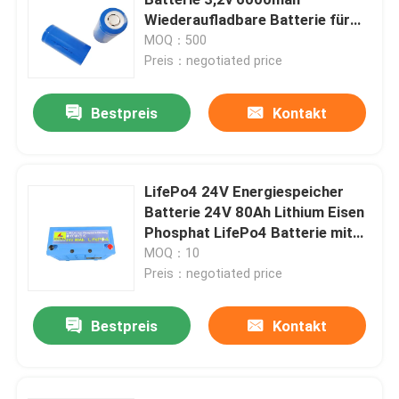
Wiederaufladbare Batterie für
tiefen Zyklus
MOQ：500
Preis：negotiated price
Bestpreis
Kontakt
LifePo4 24V Energiespeicher
Batterie 24V 80Ah Lithium Eisen
Phosphat LifePo4 Batterie mit
BMS
MOQ：10
Preis：negotiated price
Startseite
Bestpreis
Kontakt
Produkte
VR Show