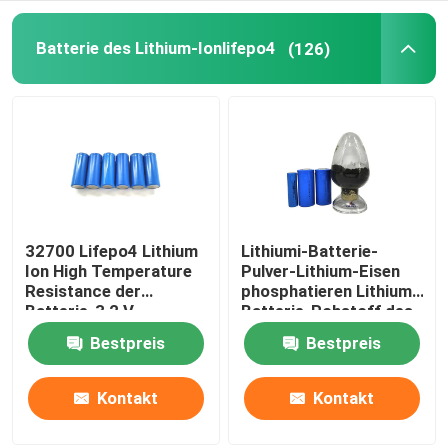
Batterie-Satz 48V LiFePO4
Batterie des Lithium-Ionlifepo4
(126)
an der Wand befestigte Lithium-Batterie
Weg vom Gitter-hybriden Solarinverter
Tragbares Kraftwerk
32700 Lifepo4 Lithium
Lithiumi-Batterie-
Ion High Temperature
Pulver-Lithium-Eisen
Resistance der
phosphatieren Lithium-
Batterie-3,2 V
Batterie-Rohstoff des
6000mah
Pulver-LiFePO4
Bestpreis
Bestpreis
Kontakt
Kontakt