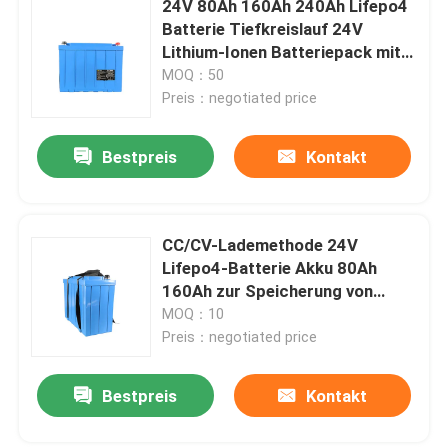
24V 80Ah 160Ah 240Ah Lifepo4
Batterie Tiefkreislauf 24V
Lithium-Ionen Batteriepack mit
Über uns
Bms
MOQ：50
Preis：negotiated price
Fabrik Tour
Bestpreis
Kontakt
Qualitätskontrolle
CC/CV-Lademethode 24V
Kontakt
Lifepo4-Batterie Akku 80Ah
160Ah zur Speicherung von
Nachrichten
Solarenergie
MOQ：10
Preis：negotiated price
Alle Fälle
Bestpreis
Kontakt
Batterie des Lithium-Ionlifepo4