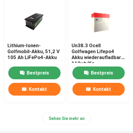
Batterie-Satz 48V LiFePO4
an der Wand befestigte Lithium-Batterie
Lithium-Ionen-
Un38.3 Ocell
Golfmobil-Akku, 51,2 V
Golfwagen Lifepo4
Weg vom Gitter-hybriden Solarinverter
105 Ah LiFePo4-Akku
Akku wiederaufladbar
110wh/Kg
Tragbares Kraftwerk
Bestpreis
Bestpreis
Kontakt
Kontakt
Sehen Sie mehr an