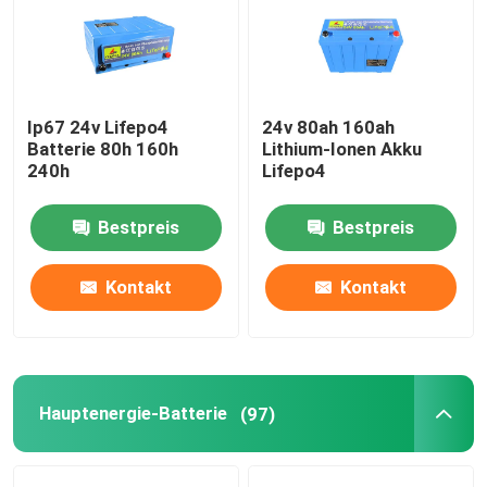
Über uns
Ip67 24v Lifepo4
24v 80ah 160ah
Fabrik Tour
Batterie 80h 160h
Lithium-Ionen Akku
240h
Lifepo4
Qualitätskontrolle
Bestpreis
Bestpreis
Kontakt
Kontakt
Kontakt
Nachrichten
Alle Fälle
Hauptenergie-Batterie
(97)
Batterie des Lithium-Ionlifepo4