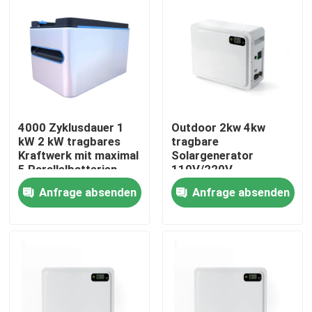
4000 Zyklusdauer 1
Outdoor 2kw 4kw
kW 2 kW tragbares
tragbare
Kraftwerk mit maximal
Solargenerator
5 Parallelbatterien
110V/220V
Energiespeicher
Anfrage absenden
Anfrage absenden
Lithiumbatterie
Kraftwerk
Startseite
Produkte
VR Show