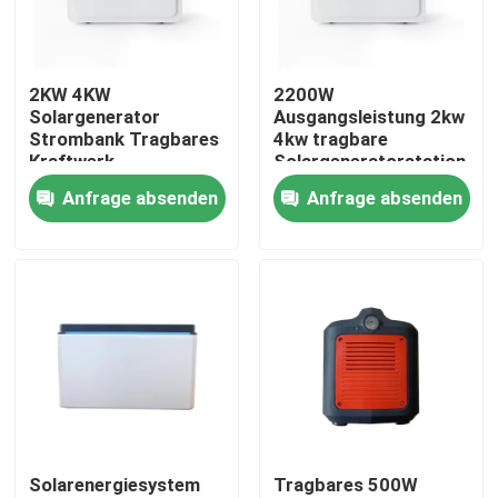
Über uns
2KW 4KW
2200W
Solargenerator
Ausgangsleistung 2kw
Fabrik Tour
Strombank Tragbares
4kw tragbare
Kraftwerk
Solargeneratorstation
Solargenerator
mit USB-Anschluss 5V
Anfrage absenden
Anfrage absenden
Qualitätskontrolle
2A
Kontakt
Nachrichten
Alle Fälle
Solarenergiesystem
Tragbares 500W
Batterie des Lithium-Ionlifepo4