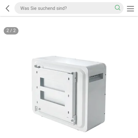
2
/
2