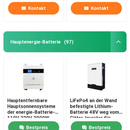
Kontakt
Kontakt
Über uns
Fabrik Tour
Hauptenergie-Batterie
(97)
Qualitätskontrolle
Kontakt
Nachrichten
Hauptentfernbare
LiFePo4 an der Wand
Hauptsonnensysteme
befestigte Lithium-
Alle Fälle
der energie-Batterie-
Batterie 48V weg vom
110V 220V 3000W
Gitter-Inverter für
Hauptsolarenergie-
Batterie des Lithium-Ionlifepo4
Bestpreis
Bestpreis
System