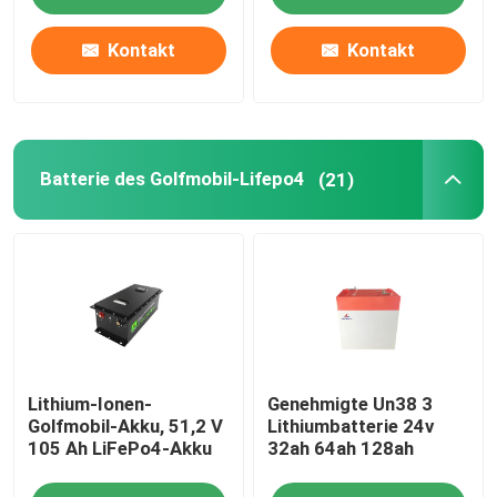
Kontakt
Kontakt
Batteriesatz 12v LiFePO4
Batterie-Satz 24v Lifepo4
Batterie des Golfmobil-Lifepo4
(21)
Hauptenergie-Batterie
Batterie des Golfmobil-Lifepo4
Batterie RV LiFePo4
Lithium-Ionen-
Genehmigte Un38 3
Lithium-Phosphatzelle
Golfmobil-Akku, 51,2 V
Lithiumbatterie 24v
105 Ah LiFePo4-Akku
32ah 64ah 128ah
kleine lipo Batterie