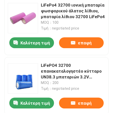
LiFePo4 32700 ιονική μπαταρία
φωσφορικού άλατος λίθιου,
μπαταρία λίθιου 32700 LiFePo4
MOQ：100
Τιμή：negotiated price
Καλύτερη τιμή
επαφή
LiFePO4 32700
επανακαταλογηστέο κύτταρο
UN38.3 μπαταριών 3.2V
6000mAh εγκεκριμένο
MOQ：200
Τιμή：negotiated price
Καλύτερη τιμή
επαφή