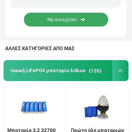
πακέτο μπαταριών 48V LiFePO4
τοποθετημένη τοίχος μπαταρία λίθιου
ΑΛΛΕΣ ΚΑΤΗΓΟΡΙΕΣ ΑΠΟ ΜΑΣ
Από τον ηλιακό υβριδικό αναστροφέα πλέγματος
Φορητός σταθμός παραγωγής ενέργειας
Ιονική LiFePO4 μπαταρία λίθιου
(126)
Μπαταρία 3,2 32700
Πρώτη ύλη μπαταριών