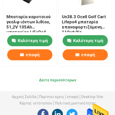
Μπαταρία καροτσιού
Un38.3 Ocell Golf Cart
γκολφ ιόντων λιθίου,
Lifepo4 μπαταρία
51,2V 105Ah
επαναφορτιζόμενη
μπαταρίας LiFePo4
110wh/Kg
Καλύτερη τιμή
Καλύτερη τιμή
επαφή
επαφή
Δείτε περισσότερων
Αρχική Σελίδα
Περίπου εμείς
επαφή
Desktop Site
Χάρτης ιστότοπου
Πολιτική μυστικότητας