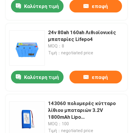
Καλύτερη τιμή
επαφή
24v 80ah 160ah Λιθιοϊονικές
μπαταρίες Lifepo4
MOQ：8
Τιμή：negotiated price
Καλύτερη τιμή
επαφή
Αρχική Σελίδα
143060 πολυμερές κύτταρο
λίθιου μπαταριών 3.2V
Προϊόντα
1800mAh Lipo
επανακαταλογηστέο
MOQ：100
Εμφάνιση VR
Τιμή：negotiated price