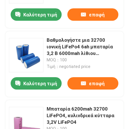
Καλύτερη τιμή
επαφή
Σχετικά με εμάς
Γύρος εργοστασίων
Βαθμολογήστε μια 32700
ιονική LiFePo4 6ah μπαταρία
Ποιοτικός έλεγχος
3,2 Β 6000mah λίθιου
επανακαταλογηστέο
MOQ：100
Τιμή：negotiated price
επαφή
Καλύτερη τιμή
επαφή
Νέα
Όλες οι περιπτώσεις
Μπαταρία 6200mah 32700
LiFePO4, κυλινδρικά κύτταρα
3,2V LiFePO4
Ιονική LiFePO4 μπαταρία λίθιου
MOQ：100