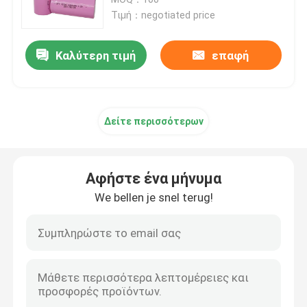
Τιμή：negotiated price
πακέτο μπαταριών 12v LiFePO4
Καλύτερη τιμή
επαφή
πακέτο μπαταριών 24v Lifepo4
Δείτε περισσότερων
Μπαταρία εγχώριας ενέργειας
Lifepo4 μπαταρία κάρρων γκολφ
Αφήστε ένα μήνυμα
We bellen je snel terug!
Μπαταρία rv LiFePo4
Κύτταρο φωσφορικού άλατος λίθιου
μικρή μπαταρία lipo