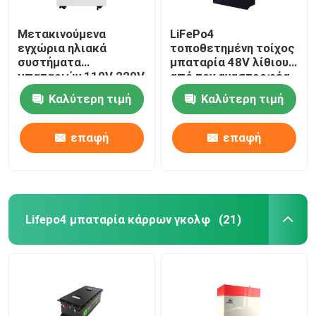
Μετακινούμενα
LiFePo4
εγχώρια ηλιακά
τοποθετημένη τοίχος
συστήματα
μπαταρία 48V λίθιου
μπαταριών 110V 220V
από τον αναστροφέα
3000W εγχώριας
πλέγματος για το
Καλύτερη τιμή
Καλύτερη τιμή
ενέργειας
σύστημα εγχώριας
ηλιακής ενέργειας
επαφή
επαφή
Lifepo4 μπαταρία κάρρων γκολφ
(21)