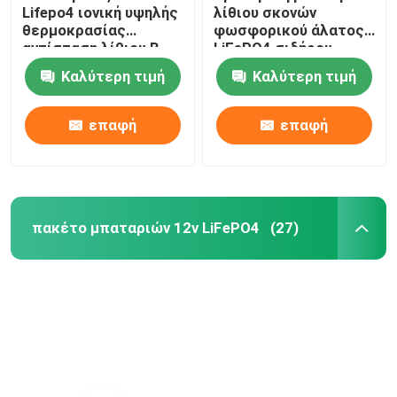
Lifepo4 ιονική υψηλής
λίθιου σκονών
θερμοκρασίας
φωσφορικού άλατος
αντίσταση λίθιου Β
LiFePO4 σιδήρου
6000mah
λίθιου σκονών
Καλύτερη τιμή
Καλύτερη τιμή
μπαταριών Lithiumi
επαφή
επαφή
πακέτο μπαταριών 12v LiFePO4
(27)