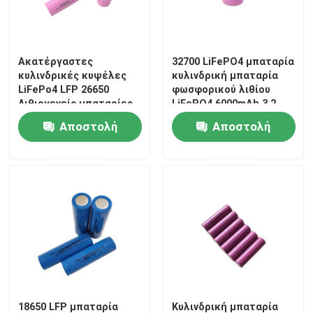
πακέτο μπαταριών 48V LiFePO4
Ακατέργαστες
32700 LiFePO4 μπαταρία
κυλινδρικές κυψέλες
κυλινδρική μπαταρία
τοποθετημένη τοίχος μπαταρία λίθιου
LiFePo4 LFP 26650
φωσφορικού λιθίου
Λιθιογενείς μπαταρίες
LiFePO4 6000mAh 3,2
3.2v 2500mah 2800mah
Volt 6000mAh
Από τον ηλιακό υβριδικό αναστροφέα πλέγματος
Αποστολή
Αποστολή
3400mah
ερώτησης
ερώτησης
Φορητός σταθμός παραγωγής ενέργειας
18650 LFP μπαταρία
Κυλινδρική μπαταρία