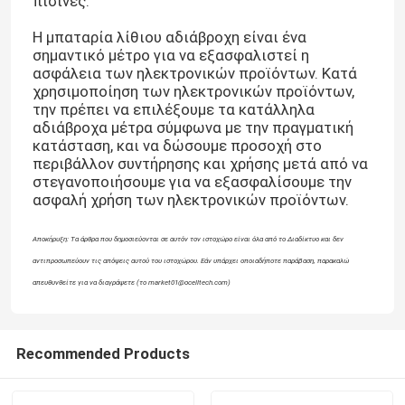
πισίνες.
Η μπαταρία λίθιου αδιάβροχη είναι ένα
Σχετικά με εμάς
σημαντικό μέτρο για να εξασφαλιστεί η
ασφάλεια των ηλεκτρονικών προϊόντων. Κατά
χρησιμοποίηση των ηλεκτρονικών προϊόντων,
Γύρος εργοστασίων
την πρέπει να επιλέξουμε τα κατάλληλα
αδιάβροχα μέτρα σύμφωνα με την πραγματική
κατάσταση, και να δώσουμε προσοχή στο
περιβάλλον συντήρησης και χρήσης μετά από να
Ποιοτικός έλεγχος
στεγανοποιήσουμε για να εξασφαλίσουμε την
ασφαλή χρήση των ηλεκτρονικών προϊόντων.
επαφή
Αποκήρυξη: Τα άρθρα που δημοσιεύονται σε αυτόν τον ιστοχώρο είναι όλα από το Διαδίκτυο και δεν
αντιπροσωπεύουν τις απόψεις αυτού του ιστοχώρου. Εάν υπάρχει οποιαδήποτε παράβαση, παρακαλώ
Νέα
απευθυνθείτε για να διαγράψετε (το market01@ocelltech.com)
Όλες οι περιπτώσεις
Recommended Products
Ιονική LiFePO4 μπαταρία λίθιου