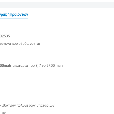
γραφή προϊόντων
502535
 κανένα που οξυδώνονται
400mah
,
μπαταρία lipo 3
,
7 volt 400 mah
οκιβωτίων πολυμερών μπαταριών
σίας