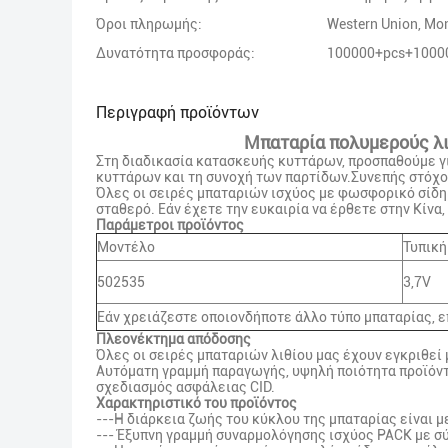
Όροι πληρωμής:
Western Union, M
Δυνατότητα προσφοράς:
100000+pcs+10000
Περιγραφή προϊόντων
Μπαταρία πολυμερούς λι
Στη διαδικασία κατασκευής κυττάρων, προσπαθούμε γι
κυττάρων και τη συνοχή των παρτίδων.Συνεπής στόχο
Όλες οι σειρές μπαταριών ισχύος με φωσφορικό σίδηρο
σταθερό. Εάν έχετε την ευκαιρία να έρθετε στην Κίνα
Παράμετροι προϊόντος
Μοντέλο
Τυπική
502535
3,7V
Εάν χρειάζεστε οποιονδήποτε άλλο τύπο μπαταρίας, ε
Πλεονέκτημα απόδοσης
Όλες οι σειρές μπαταριών λιθίου μας έχουν εγκριθεί μ
Αυτόματη γραμμή παραγωγής, υψηλή ποιότητα προϊόντ
σχεδιασμός ασφάλειας CID.
Χαρακτηριστικό του προϊόντος
---Η διάρκεια ζωής του κύκλου της μπαταρίας είναι 
--- Έξυπνη γραμμή συναρμολόγησης ισχύος PACK με σ