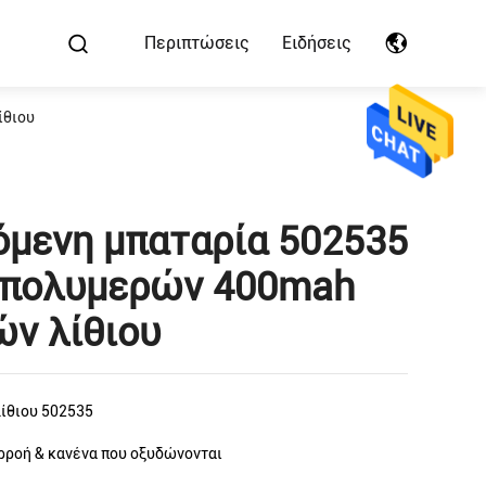
Περιπτώσεις
Ειδήσεις
ίθιου
όμενη μπαταρία 502535
τ πολυμερών 400mah
ών λίθιου
ίθιου 502535
ρροή & κανένα που οξυδώνονται