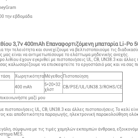
oneyGram
0 την εβδομάδα
θίου 3,7v 400mAh Επαναφορτιζόμενη μπαταρία Li-Po 
α την τελειότητα και συνεχίζουμε να βελτιστοποιούμε τις διαδικασ
ς μας είναι να αντιμετωπίσουμε το ελάττωμα μηδενικής ανοχής.
 λιθίου έχουν εγκριθεί με πιστοποιήσεις UL, CB, UN38.3 και άλλες π
, σας καλωσορίζουμε να επισκεφτείτε το εργοστάσιό μας και να σας 
 τάση
Χωρητικότητα
Μέγεθος
Πιστοποίηση
5*20*32
400 mAh
CB/PSE/UL/UN38.3/ROHS/CE
χλστ
πικοινωνήστε μαζί μου
ε πιστοποιήσεις UL, CB, UN38.3 και άλλες πιστοποιήσεις.Το κελί είν
ος και αποδοτικότητα παραγωγής, ηλεκτρονική παρακολούθηση ολόκ
μεγάλη, σύμφωνα με τις τιμές χαμηλών εκπομπών άνθρακα, εξοικονόμ
ύστημα MES.