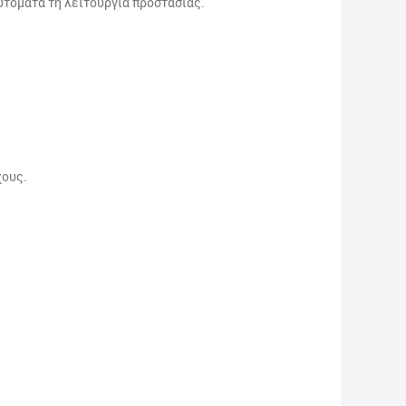
υτόματα τη λειτουργία προστασίας.
χους.