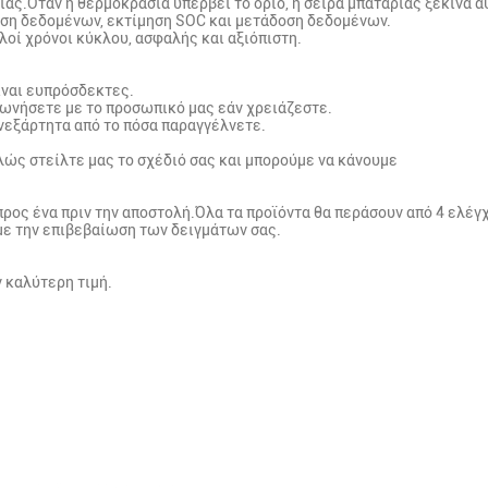
ας.Όταν η θερμοκρασία υπερβεί το όριο, η σειρά μπαταρίας ξεκινά α
ση δεδομένων, εκτίμηση SOC και μετάδοση δεδομένων.
οί χρόνοι κύκλου, ασφαλής και αξιόπιστη.
ίναι ευπρόσδεκτες.
ινωνήσετε με το προσωπικό μας εάν χρειάζεστε.
 ανεξάρτητα από το πόσα παραγγέλνετε.
ώς στείλτε μας το σχέδιό σας και μπορούμε να κάνουμε
ρος ένα πριν την αποστολή.Όλα τα προϊόντα θα περάσουν από 4 ελέγ
με την επιβεβαίωση των δειγμάτων σας.
ν καλύτερη τιμή.