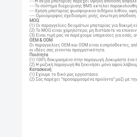
---Η σειρά μπαταρίας παρέχει υψηλή απόδοση ασφάλει
---Το σύστημα διαχείρισης BMS εκτελεί παρακολούθη
---Χρήση μπαταρίας φωσφορικού σιδήρου λιθίου, υψηλ
--- Ομοιόμορφος σχεδιασμός ροής, ανώτερη απόδοση.
MOQ
(1) Οι παραγγελίες δειγμάτων μπαταρίας για δοκιμή ε
(2) Το MOQ είναι χαμηλότερο, μη διστάσετε να επικο
(3) Είναι τιμή μας να παρέχουμε υπηρεσίες για εσάς,
OEM & ODM
Οι παραγγελίες OEM και ODM είναι ευπρόσδεκτες, απλ
οι ιδέες σας γίνονται πραγματικότητα.
Ποιότητα
(1) 100% δοκιμασμένο στην παραγωγή.Δοκιμάστε ένα π
(2) Η μαζική παραγωγή θα ξεκινήσει μόνο αφού λάβου
Κατασκευή
(1) Έχουμε το δικό μας εργοστάσιο.
(2) Σας παρέχει "προσαρμοσμένα προϊόντα" μαζί με τη