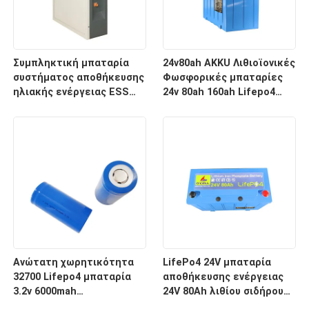
Συμπληκτική μπαταρία
24v80ah AKKU Λιθιοϊονικές
συστήματος αποθήκευσης
Φωσφορικές μπαταρίες
ηλιακής ενέργειας ESS
24v 80ah 160ah Lifepo4
51.2V 200Ah για βέλτιστη
μπαταρία
απόδοση
Ανώτατη χωρητικότητα
LifePo4 24V μπαταρία
32700 Lifepo4 μπαταρία
αποθήκευσης ενέργειας
3.2v 6000mah
24V 80Ah λιθίου σιδήρου
επαναφορτιζόμενη
φωσφορικού LifePo4