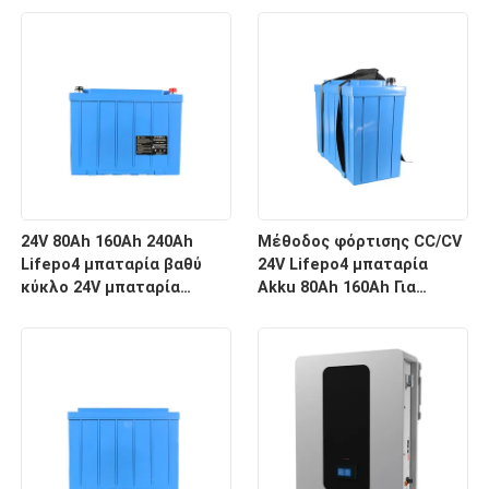
μπαταρία για βαθύ κύκλο
μπαταρία με BMS
24V 80Ah 160Ah 240Ah
Μέθοδος φόρτισης CC/CV
Lifepo4 μπαταρία βαθύ
24V Lifepo4 μπαταρία
κύκλο 24V μπαταρία
Akku 80Ah 160Ah Για
ιόντων λιθίου με BMS
αποθήκευση ηλιακής
ενέργειας