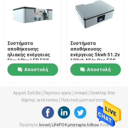
πακέτο μπαταριών 12v LiFePO4
πακέτο μπαταριών 24v Lifepo4
Συστήματα
Συστήματα
αποθήκευσης
αποθήκευσης
Μπαταρία εγχώριας ενέργειας
ηλιακής ενέργειας
ενέργειας 5kwh 51.2v
5kw 10kw LFP ESS
100ah All In One ESS
100Ah Smart BMS
Lifepo4 μπαταρία
Lifepo4 μπαταρία κάρρων γκολφ
Αποστολή
Αποστολή
ερώτησης
ερώτησης
Μπαταρία rv LiFePo4
Αρχική Σελίδα
Περίπου εμείς
επαφή
Desktop Site
Χάρτης ιστότοπου
Πολιτική μυστικότητας
Κύτταρο φωσφορικού άλατος λίθιου
μικρή μπαταρία lipo
Ποιότητα
Ιονική LiFePO4 μπαταρία λίθιου
Κίνα