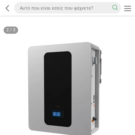
2
/
3