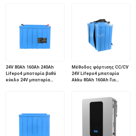
μπαταρία για βαθύ κύκλο
μπαταρία με BMS
24V 80Ah 160Ah 240Ah
Μέθοδος φόρτισης CC/CV
Lifepo4 μπαταρία βαθύ
24V Lifepo4 μπαταρία
κύκλο 24V μπαταρία
Akku 80Ah 160Ah Για
ιόντων λιθίου με BMS
αποθήκευση ηλιακής
ενέργειας