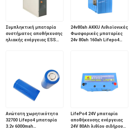
Συμπληκτική μπαταρία
24v80ah AKKU Λιθιοϊονικές
συστήματος αποθήκευσης
Φωσφορικές μπαταρίες
ηλιακής ενέργειας ESS
24v 80ah 160ah Lifepo4
51.2V 200Ah για βέλτιστη
μπαταρία
απόδοση
Ανώτατη χωρητικότητα
LifePo4 24V μπαταρία
32700 Lifepo4 μπαταρία
αποθήκευσης ενέργειας
3.2v 6000mah
24V 80Ah λιθίου σιδήρου
επαναφορτιζόμενη
φωσφορικού LifePo4