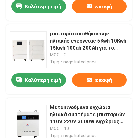
Καλύτερη τιμή
επαφή
μπαταρία αποθήκευσης
ηλιακής ενέργειας 5Kwh 10Kwh
15kwh 100ah 200Ah για το
σπίτι
MOQ：2
Τιμή：negotiated price
Καλύτερη τιμή
επαφή
Αρχική Σελίδα
Μετακινούμενα εγχώρια
ηλιακά συστήματα μπαταριών
Προϊόντα
110V 220V 3000W εγχώριας
ενέργειας
MOQ：10
Εμφάνιση VR
Τιμή：negotiated price