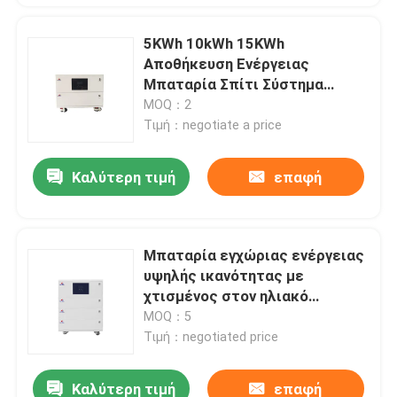
5KWh 10kWh 15KWh
Αποθήκευση Ενέργειας
Μπαταρία Σπίτι Σύστημα
Αποθήκευσης Ενέργειας 5000
MOQ：2
Κύκλοι Κύκλος Ζωής
Τιμή：negotiate a price
Καλύτερη τιμή
επαφή
Μπαταρία εγχώριας ενέργειας
υψηλής ικανότητας με
χτισμένος στον ηλιακό
αναστροφέα
MOQ：5
Τιμή：negotiated price
Καλύτερη τιμή
επαφή