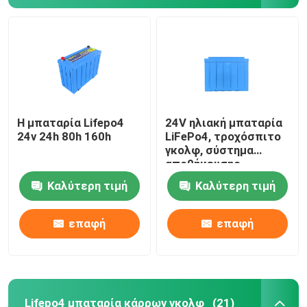
Η μπαταρία Lifepo4
24V ηλιακή μπαταρία
24v 24h 80h 160h
LiFePo4, τροχόσπιτο
γκολφ, σύστημα
αποθήκευσης
ενέργειας στο σπίτι.
Καλύτερη τιμή
Καλύτερη τιμή
επαφή
επαφή
Lifepo4 μπαταρία κάρρων γκολφ
(21)