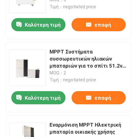
εγχώριας ενέργειας λίθιου
Τιμή：negotiated price
πακέτο μπαταριών 12v LiFePO4
Καλύτερη τιμή
επαφή
πακέτο μπαταριών 24v Lifepo4
MPPT Συστήματα
Μπαταρία εγχώριας ενέργειας
συσσωρευτικών ηλιακών
μπαταριών για το σπίτι 51.2v
5kwh 10kwh 20kwh 48v 100ah
MOQ：2
Lifepo4 μπαταρία κάρρων γκολφ
Τιμή：negotiated price
Μπαταρία rv LiFePo4
Καλύτερη τιμή
επαφή
Κύτταρο φωσφορικού άλατος λίθιου
Εναρμόνιση MPPT Ηλεκτρική
μπαταρία οικιακής χρήσης
μικρή μπαταρία lipo