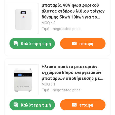
μπαταρία 48V φωσφορικού
άλατος σιδήρου λίθιου τοίχων
δύναμης 5kwh 10kwh για το
σταθμό εγχώριας παραγωγής
MOQ：2
ηλεκτρικού ρεύματος
Τιμή：negotiated price
Καλύτερη τιμή
επαφή
Ηλιακό πακέτο μπαταριών
εγχώριου lifepo ενεργειακών
μπαταριών αποθήκευσης με
τον ενσωματωμένους
MOQ：1
αναστροφέα και την μπαταρία
Τιμή：negotiated price
Καλύτερη τιμή
επαφή