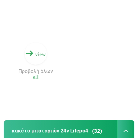
view
Προβολή όλων
all
πακέτο μπαταριών 24v Lifepo4
(32)