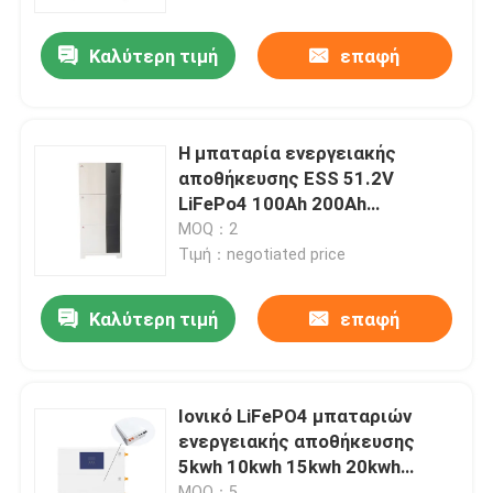
Καλύτερη τιμή
επαφή
Σχετικά με εμάς
Γύρος εργοστασίων
Η μπαταρία ενεργειακής
αποθήκευσης ESS 51.2V
Ποιοτικός έλεγχος
LiFePo4 100Ah 200Ah
συσσώρευσε όλων σε ένα
MOQ：2
σύστημα
Τιμή：negotiated price
επαφή
Καλύτερη τιμή
επαφή
Νέα
Όλες οι περιπτώσεις
Ιονικό LiFePO4 μπαταριών
ενεργειακής αποθήκευσης
5kwh 10kwh 15kwh 20kwh
Ιονική LiFePO4 μπαταρία λίθιου
σύστημα αποθήκευσης
MOQ：5