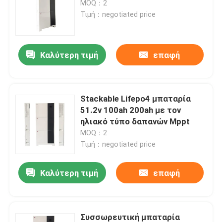
MOQ：2
Τιμή：negotiated price
πακέτο μπαταριών 48V LiFePO4
Καλύτερη τιμή
επαφή
τοποθετημένη τοίχος μπαταρία λίθιου
Από τον ηλιακό υβριδικό αναστροφέα πλέγματος
Stackable Lifepo4 μπαταρία
51.2v 100ah 200ah με τον
Φορητός σταθμός παραγωγής ενέργειας
ηλιακό τύπο δαπανών Mppt
MOQ：2
Τιμή：negotiated price
Καλύτερη τιμή
επαφή
Συσσωρευτική μπαταρία