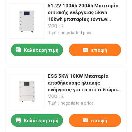
51.2V 100Ah 200Ah Μπαταρία
οικιακής ενέργειας 5kwh
10kwh μπαταρίες ιόντων
λιθίου
MOQ：2
Τιμή：negotiated price
Καλύτερη τιμή
επαφή
ESS 5KW 10KW Μπαταρία
αποθήκευσης ηλιακής
υποβολή
ενέργειας για το σπίτι 6 ώρες
αποφόρτιση
MOQ：2
Τιμή：negotiate a price
Καλύτερη τιμή
επαφή