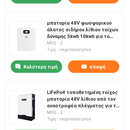
μπαταρία 48V φωσφορικού
άλατος σιδήρου λίθιου τοίχων
δύναμης 5kwh 10kwh για το
σταθμό εγχώριας παραγωγής
MOQ：2
ηλεκτρικού ρεύματος
Τιμή：negotiated price
Καλύτερη τιμή
επαφή
LiFePo4 τοποθετημένη τοίχος
μπαταρία 48V λίθιου από τον
αναστροφέα πλέγματος για το
σύστημα εγχώριας ηλιακής
MOQ：2
ενέργειας
Τιμή：negotiated price