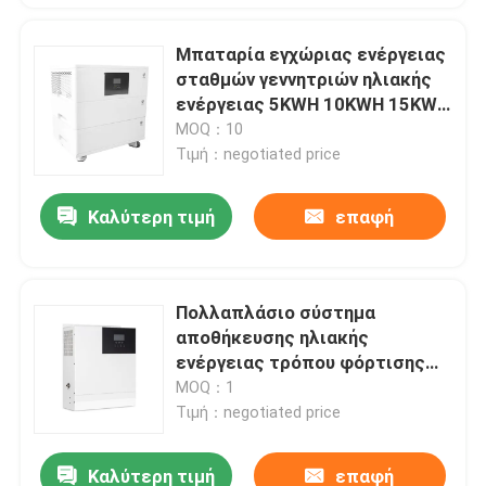
Μπαταρία εγχώριας ενέργειας
σταθμών γεννητριών ηλιακής
ενέργειας 5KWH 10KWH 15KWH
20KWH
MOQ：10
Τιμή：negotiated price
Καλύτερη τιμή
επαφή
Πολλαπλάσιο σύστημα
αποθήκευσης ηλιακής
ενέργειας τρόπου φόρτισης
μπαταριών αποθήκευσης
MOQ：1
εγχώριας ενέργειας
Τιμή：negotiated price
Καλύτερη τιμή
επαφή