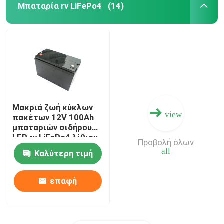
Μπαταρία rv LiFePo4
(14)
Μακριά ζωή κύκλων
view
πακέτων 12V 100Ah
μπαταριών σιδήρου
LFP rv LiFePo4 λίθιου
Προβολή όλων
all
Καλύτερη τιμή
επαφή