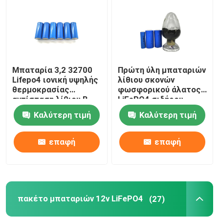
Μπαταρία 3,2 32700
Πρώτη ύλη μπαταριών
Lifepo4 ιονική υψηλής
λίθιου σκονών
θερμοκρασίας
φωσφορικού άλατος
αντίσταση λίθιου Β
LiFePO4 σιδήρου
6000mah
λίθιου σκονών
Καλύτερη τιμή
Καλύτερη τιμή
μπαταριών Lithiumi
επαφή
επαφή
πακέτο μπαταριών 12v LiFePO4
(27)