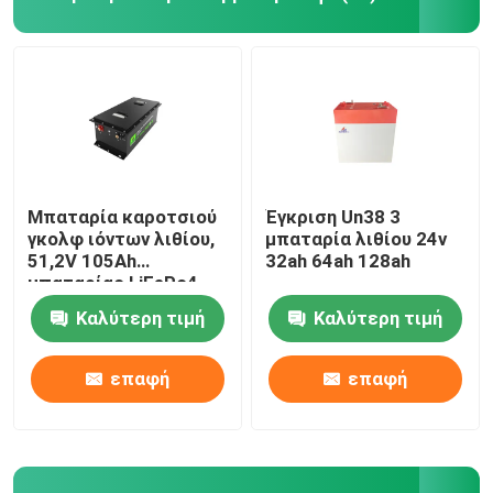
Μπαταρία καροτσιού
Έγκριση Un38 3
γκολφ ιόντων λιθίου,
μπαταρία λιθίου 24v
51,2V 105Ah
32ah 64ah 128ah
μπαταρίας LiFePo4
Καλύτερη τιμή
Καλύτερη τιμή
επαφή
επαφή