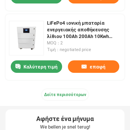
LiFePo4 ιονική μπαταρία
ενεργειακής αποθήκευσης
λίθιου 100Ah 200Ah 10Kwh
20Kwh 30Kwh 50Kwh
MOQ：2
Τιμή：negotiated price
Καλύτερη τιμή
επαφή
Δείτε περισσότερων
Αφήστε ένα μήνυμα
We bellen je snel terug!