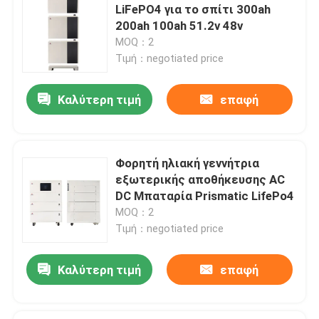
LiFePO4 για το σπίτι 300ah
200ah 100ah 51.2v 48v
MOQ：2
Τιμή：negotiated price
Καλύτερη τιμή
επαφή
Φορητή ηλιακή γεννήτρια
εξωτερικής αποθήκευσης AC
DC Μπαταρία Prismatic LifePo4
MOQ：2
Τιμή：negotiated price
Καλύτερη τιμή
επαφή
Αφήστε ένα μήνυμα
We bellen je snel terug!