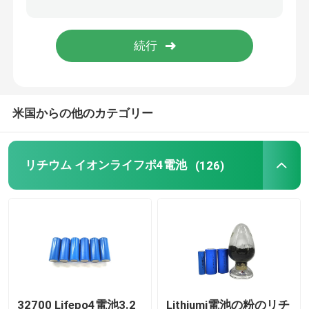
48V ライフポ4電池のパック
壁に取り付けられたリチウム電池
米国からの他のカテゴリー
格子太陽雑種インバーターを離れて
ポータブル発電所
リチウム イオンライフポ4電池
(126)
32700 Lifepo4電池3.2
Lithiumi電池の粉のリチ