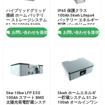
ハイブリッドグリッド
IP65 保護クラス
企業情報
接続 ホーム バッテリ
100Ah 5kwh Lifepo4
ー ストレージシステム
バッテリー エネルギー
51.2V 100Ah 5kWh
貯蔵 バッテリー ESS
会社案内
ESS ストレージ バッ
お問い合わせを送信
お問い合わせを送信
テリー
品質管理
お問い合わせ
ニュース
すべての場合
5kw 10kw LFP ESS
5kwh ホームエネルギ
100Ah スマート BMS
ー貯蔵システム 51.2v
太陽光発電貯蔵システ
100ah オールインワン
リチウム イオンライフポ4電池