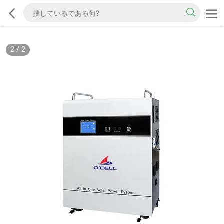
2
/
2