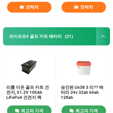
연락처
연락처
회사 소개
공장 투어
라이프포4 골프 카트 배터리
(21)
품질 관리
연락처
뉴스
리튬 이온 골프 카트 건
승인된 Un38 3 리?? 배
전지, 51.2V 105Ah
터리 24v 32ah 64ah
모든 케이스
LiFePo4 건전지 팩
128ah
리튬 이온 라이프포4 전지
최고의 가격
최고의 가격