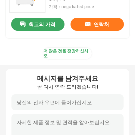
가격：negotiated price
12v 라이프포4 건전지 팩
최고의 가격
연락처
24v 라이프포4 건전지 팩
더 많은 것을 전망하십시
집의 에너지 배터리
오
라이프포4 골프 카트 배터리
메시지를 남겨주세요
곧 다시 연락 드리겠습니다!
RV 라이프포4 배터리
리듐 포스페이트 셀
작은 리포 배터리