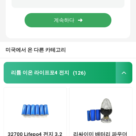
48V 라이프포4 건전지 팩
벽은 리튬 배터리를 탑재했습니다
미국에서 온 다른 카테고리
오프 그리드 태양 하이브리드 인버터
휴대용 발전소
리튬 이온 라이프포4 전지
(126)
32700 Lifepo4 전지 3.2
리싸이미 배터리 파우더