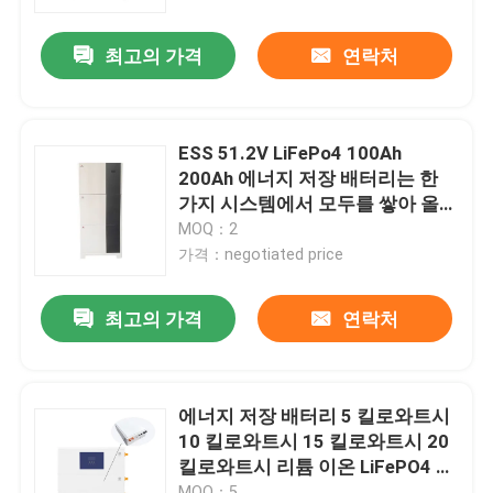
최고의 가격
연락처
회사 소개
공장 투어
ESS 51.2V LiFePo4 100Ah
200Ah 에너지 저장 배터리는 한
품질 관리
가지 시스템에서 모두를 쌓아 올렸
습니다
MOQ：2
가격：negotiated price
연락처
최고의 가격
연락처
뉴스
모든 케이스
에너지 저장 배터리 5 킬로와트시
10 킬로와트시 15 킬로와트시 20
킬로와트시 리튬 이온 LiFePO4 가
리튬 이온 라이프포4 전지
정 에너지 저장 시스템
MOQ：5