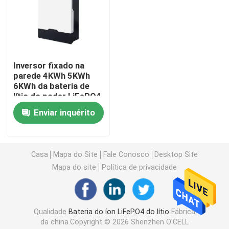
bloco da bateria de 12v LiFePO4
bloco da bateria de 24v Lifepo4
Inversor fixado na
parede 4KWh 5KWh
6KWh da bateria de
Bateria da energia da casa
lítio do poder LiFePO4
Enviar inquérito
Bateria do carrinho de golfe Lifepo4
Casa
Mapa do Site
Fale Conosco
Desktop Site
Bateria do rv LiFePo4
Mapa do site
Política de privacidade
Pilha do fosfato do lítio
Qualidade
Bateria do íon LiFePO4 do lítio
Fábrica
bateria pequena do lipo
da china.Copyright © 2026 Shenzhen O'CELL