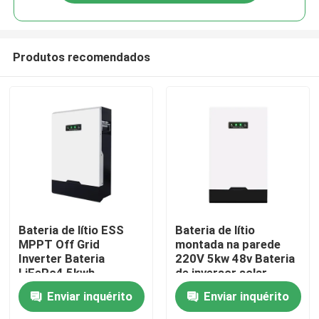
Produtos recomendados
Casa
Bateria de lítio ESS
Bateria de lítio
MPPT Off Grid
montada na parede
Inverter Bateria
220V 5kw 48v Bateria
Produtos
LiFePo4 5kwh
de inversor solar
Enviar inquérito
Enviar inquérito
Show de RV