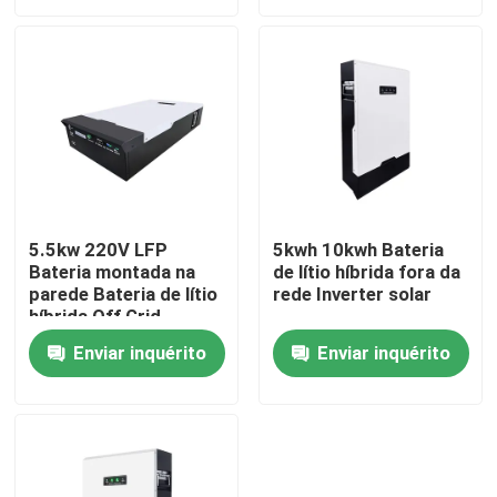
Quem Somos
Fábrica
Controle de Qualidade
5.5kw 220V LFP
5kwh 10kwh Bateria
Bateria montada na
de lítio híbrida fora da
Fale Conosco
parede Bateria de lítio
rede Inverter solar
híbrida Off Grid
Inverter
notícias
Enviar inquérito
Enviar inquérito
Todos os casos
Bateria do íon LiFePO4 do lítio