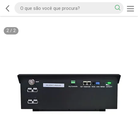
2
/
2