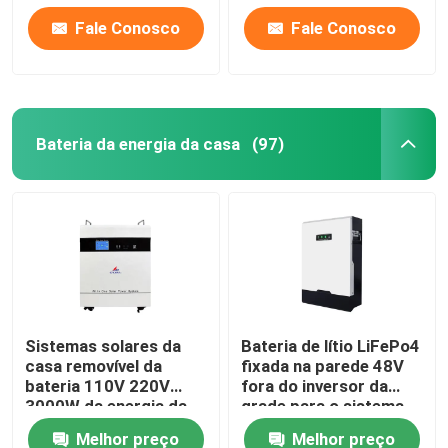
Fale Conosco
Fale Conosco
Quem Somos
Fábrica
Bateria da energia da casa
(97)
Controle de Qualidade
Fale Conosco
notícias
Sistemas solares da
Bateria de lítio LiFePo4
casa removível da
fixada na parede 48V
Todos os casos
bateria 110V 220V
fora do inversor da
3000W da energia da
grade para o sistema
casa
das energias solares
Bateria do íon LiFePO4 do lítio
Melhor preço
Melhor preço
da casa