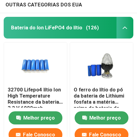
OUTRAS CATEGORIAS DOS EUA
Bateria do íon LiFePO4 do lítio
(126)
32700 Lifepo4 lítio Ion
O ferro do lítio do pó
High Temperature
da bateria de Lithiumi
Resistance da bateria
fosfata a matéria
3,2 V 6000mah
prima da bateria de
lítio do pó LiFePO4
Melhor preço
Melhor preço
Fale Conosco
Fale Conosco