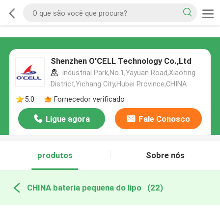
Shenzhen O'CELL Technology Co.,Ltd
Industrial Park,No.1,Yayuan Road,Xiaoting
District,Yichang City,Hubei Province,CHINA
5.0
Fornecedor verificado
Ligue agora
Fale Conosco
produtos
Sobre nós
CHINA bateria pequena do lipo
(22)