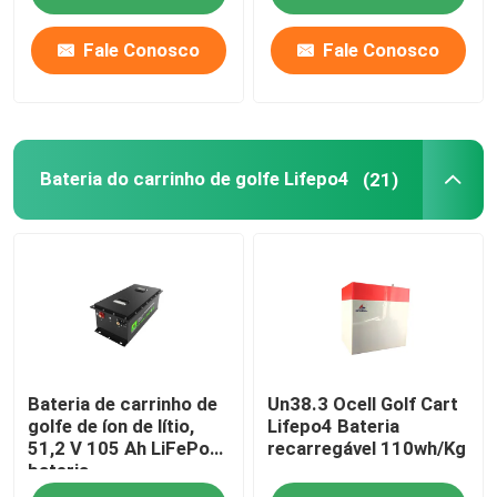
Fale Conosco
Fale Conosco
bloco da bateria de 12v LiFePO4
bloco da bateria de 24v Lifepo4
Bateria do carrinho de golfe Lifepo4
(21)
Bateria da energia da casa
Bateria do carrinho de golfe Lifepo4
Bateria do rv LiFePo4
Bateria de carrinho de
Un38.3 Ocell Golf Cart
Pilha do fosfato do lítio
golfe de íon de lítio,
Lifepo4 Bateria
51,2 V 105 Ah LiFePo4
recarregável 110wh/Kg
bateria
bateria pequena do lipo