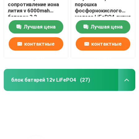
сопротивление иона
порошка
лития v 6000mah
фосфорнокислого
батареи 3,2
железа LiFePO4 лития
высокотемпературное
порошка батареи
Лучшая цена
Лучшая цена
Lithiumi
контактные
контактные
данные
данные
блок батарей 12v LiFePO4
(27)