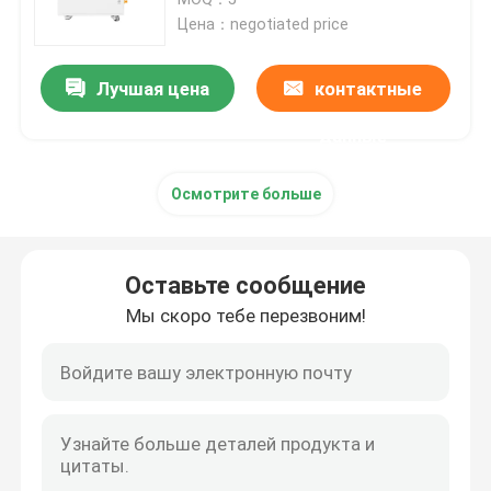
Цена：negotiated price
блок батарей 12v LiFePO4
Лучшая цена
контактные
блок батарей 24v Lifepo4
данные
Осмотрите больше
Домашняя батарея энергии
Батарея тележки гольфа Lifepo4
Оставьте сообщение
Мы скоро тебе перезвоним!
Батарея RV LiFePo4
Клетка фосфата лития
небольшая батарея lipo