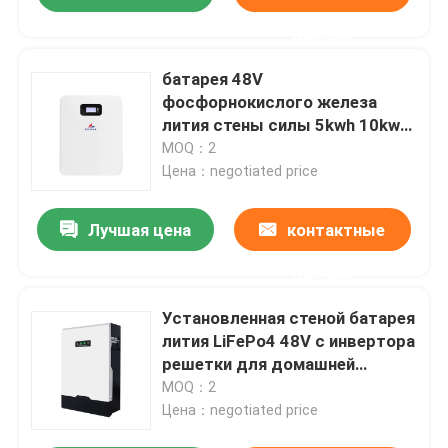
данные
батарея 48V
фосфорнокислого железа
лития стены силы 5kwh 10kwh
для домашней
MOQ：2
электростанции
Цена：negotiated price
Лучшая цена
контактные
данные
Установленная стеной батарея
лития LiFePo4 48V с инвертора
решетки для домашней
системы солнечной энергии
MOQ：2
Цена：negotiated price