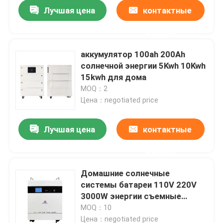
Лучшая цена
контактные
данные
аккумулятор 100ah 200Ah
солнечной энергии 5Kwh 10Kwh
15kwh для дома
MOQ：2
Цена：negotiated price
Лучшая цена
контактные
данные
Главная страница
Домашние солнечные
системы батареи 110V 220V
Продукция
3000W энергии съемные
домашние
MOQ：10
VR - шоу
Цена：negotiated price