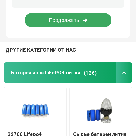
блок батарей 48V LiFePO4
установленная стеной батарея лития
ДРУГИЕ КАТЕГОРИИ ОТ НАС
С инвертора решетки солнечного гибридного
Портативная электростанция
Батарея иона LiFePO4 лития
(126)
32700 Lifepo4
Сырье батареи лития