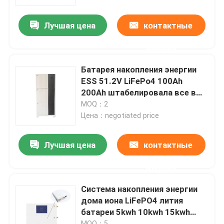
Лучшая цена
контактные
О Компании
данные
Наша фабрика
Батарея накопления энергии
ESS 51.2V LiFePo4 100Ah
контроль качества
200Ah штабелировала все в
одной системе
MOQ：2
Цена：negotiated price
контактные данные
Лучшая цена
контактные
Новости
данные
Все случаи
Система накопления энергии
дома иона LiFePO4 лития
батареи 5kwh 10kwh 15kwh
Батарея иона LiFePO4 лития
20kwh накопления энергии
MOQ：5