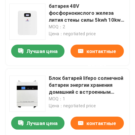
батарея 48V
фосфорнокислого железа
лития стены силы 5kwh 10kwh
для домашней
MOQ：2
электростанции
Цена：negotiated price
Лучшая цена
контактные
данные
Блок батарей lifepo солнечной
батареи энергии хранения
домашний с встроенным
инвертором и батареей
MOQ：1
Цена：negotiated price
Лучшая цена
контактные