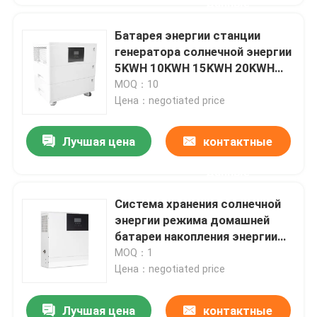
данные
Батарея энергии станции
генератора солнечной энергии
5KWH 10KWH 15KWH 20KWH
домашняя
MOQ：10
Цена：negotiated price
Лучшая цена
контактные
данные
Система хранения солнечной
энергии режима домашней
батареи накопления энергии
множественная поручая
MOQ：1
Цена：negotiated price
Лучшая цена
контактные