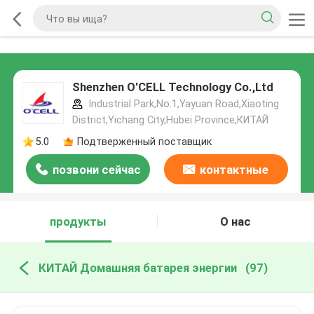
Shenzhen O'CELL Technology Co.,Ltd
Industrial Park,No.1,Yayuan Road,Xiaoting
District,Yichang City,Hubei Province,КИТАЙ
5.0
Подтверженный поставщик
позвони сейчас
контактные
данные
продукты
О нас
КИТАЙ Домашняя батарея энергии
(97)