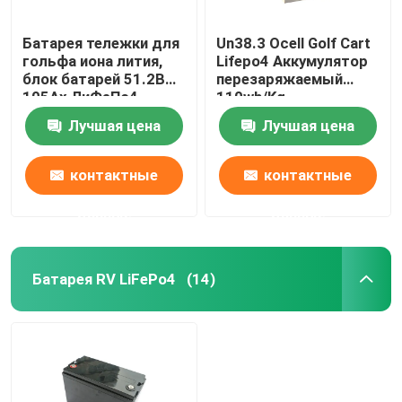
Батарея тележки для
Un38.3 Ocell Golf Cart
гольфа иона лития,
Lifepo4 Аккумулятор
блок батарей 51.2В
перезаряжаемый
105Ах ЛиФеПо4
110wh/Kg
Лучшая цена
Лучшая цена
контактные
контактные
данные
данные
Батарея RV LiFePo4
(14)