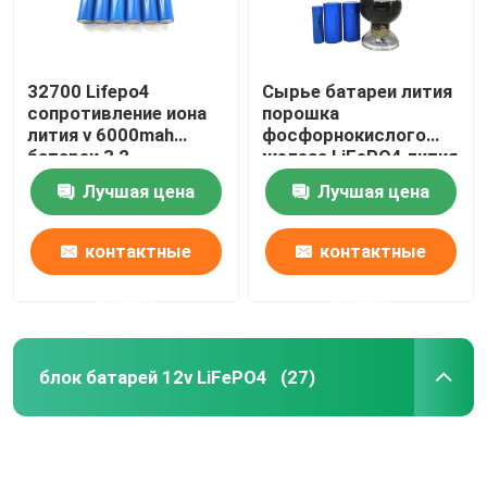
32700 Lifepo4
Сырье батареи лития
сопротивление иона
порошка
лития v 6000mah
фосфорнокислого
батареи 3,2
железа LiFePO4 лития
высокотемпературное
порошка батареи
Лучшая цена
Лучшая цена
Lithiumi
контактные
контактные
данные
данные
блок батарей 12v LiFePO4
(27)