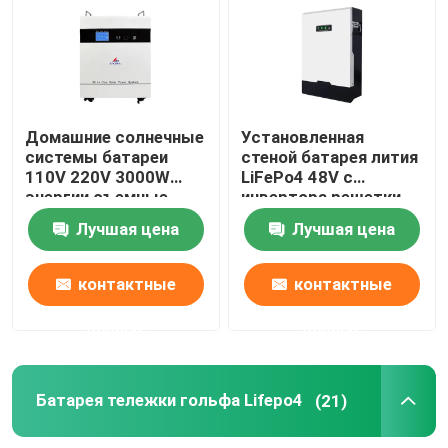
блок батарей 12v LiFePO4
блок батарей 24v Lifepo4
Домашние солнечные
Установленная
системы батареи
стеной батарея лития
110V 220V 3000W
LiFePo4 48V с
Домашняя батарея энергии
энергии съемные
инвертора решетки
домашние
для домашней
Лучшая цена
Лучшая цена
системы солнечной
Батарея тележки гольфа Lifepo4
энергии
контактные
контактные
Батарея RV LiFePo4
данные
данные
Клетка фосфата лития
Батарея тележки гольфа Lifepo4
(21)
небольшая батарея lipo