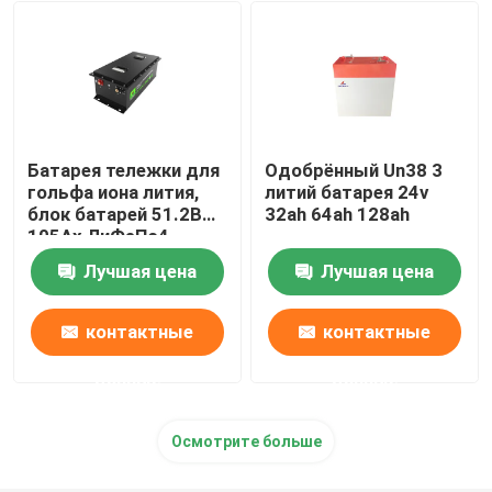
блок батарей 48V LiFePO4
установленная стеной батарея лития
Батарея тележки для
Одобрённый Un38 3
С инвертора решетки солнечного гибридного
гольфа иона лития,
литий батарея 24v
блок батарей 51.2В
32ah 64ah 128ah
105Ах ЛиФеПо4
Портативная электростанция
Лучшая цена
Лучшая цена
контактные
контактные
данные
данные
Осмотрите больше