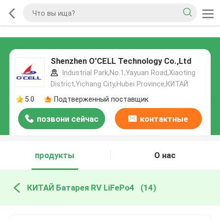
Shenzhen O'CELL Technology Co.,Ltd
Industrial Park,No.1,Yayuan Road,Xiaoting
District,Yichang City,Hubei Province,КИТАЙ
5.0
Подтверженный поставщик
позвони сейчас
контактные
данные
продукты
О нас
КИТАЙ Батарея RV LiFePo4
(14)