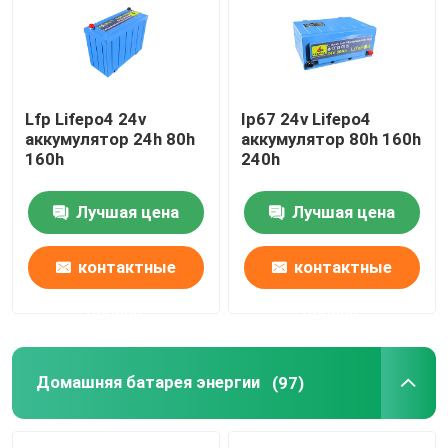
О Компании
Lfp Lifepo4 24v
Ip67 24v Lifepo4
Наша фабрика
аккумулятор 24h 80h
аккумулятор 80h 160h
160h
240h
контроль качества
Лучшая цена
Лучшая цена
контактные данные
контактные
контактные
данные
данные
Новости
Все случаи
Домашняя батарея энергии
(97)
Батарея иона LiFePO4 лития