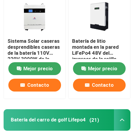
batería de 12v LiFePO4
batería de 24v Lifepo4
Sistema Solar caseras
Batería de litio
desprendibles caseras
montada en la pared
de la batería 110V
LiFePo4 48V del
Batería casera de la energía
220V 3000W de la
inversor de la rejilla
energía
para el sistema
Mejor precio
Mejor precio
eléctrico solar casero
Batería del carro de golf Lifepo4
Contacto
Contacto
Batería de rv LiFePo4
Célula del fosfato del litio
Batería del carro de golf Lifepo4
(21)
pequeña batería del lipo