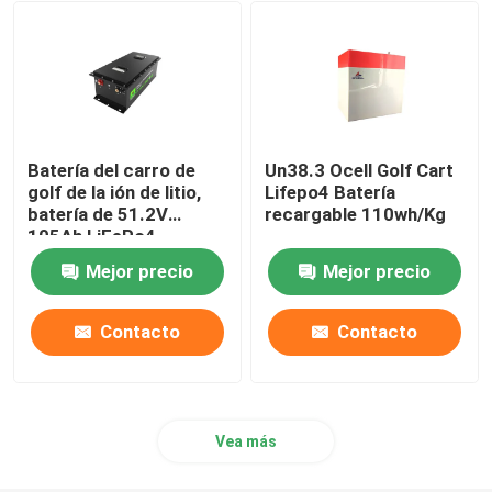
batería de 48V LiFePO4
batería de litio montada en la pared
Batería del carro de
Un38.3 Ocell Golf Cart
Del inversor híbrido solar de la rejilla
golf de la ión de litio,
Lifepo4 Batería
batería de 51.2V
recargable 110wh/Kg
105Ah LiFePo4
Estación de energía portátil
Mejor precio
Mejor precio
Contacto
Contacto
Vea más