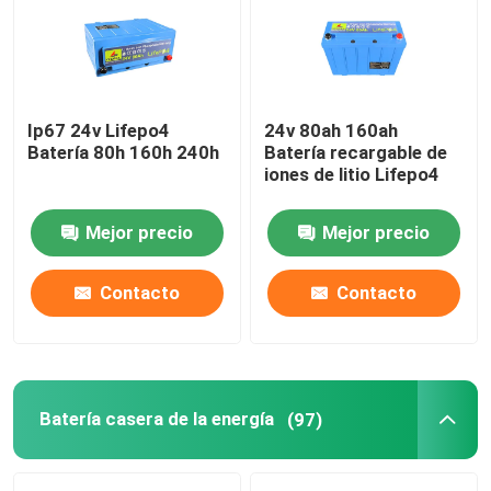
Sobre nosotros
Ip67 24v Lifepo4
24v 80ah 160ah
Visita a la fábrica
Batería 80h 160h 240h
Batería recargable de
iones de litio Lifepo4
Control de Calidad
Mejor precio
Mejor precio
Contacto
Contacto
Contacto
noticias
Todos los casos
Batería casera de la energía
(97)
Batería de la ión de litio LiFePO4