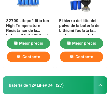
32700 Lifepo4 litio Ion
El hierro del litio del
High Temperature
polvo de la batería de
Resistance de la
Lithiumi fosfata la
batería 3,2 V 6000mah
materia prima de la
batería de litio del
Mejor precio
Mejor precio
polvo LiFePO4
Contacto
Contacto
batería de 12v LiFePO4
(27)