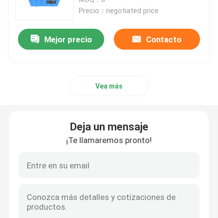
Precio：negotiated price
batería de 12v LiFePO4
Mejor precio
Contacto
batería de 24v Lifepo4
Vea más
Batería casera de la energía
Batería del carro de golf Lifepo4
Deja un mensaje
¡Te llamaremos pronto!
Batería de rv LiFePo4
Célula del fosfato del litio
pequeña batería del lipo