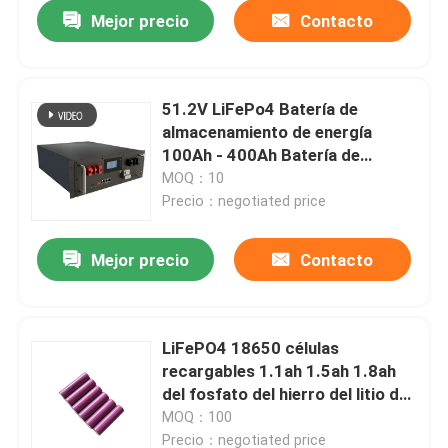
Mejor precio
Contacto
51.2V LiFePo4 Batería de
almacenamiento de energía
100Ah - 400Ah Batería de
fosfato de hierro de litio con
MOQ：10
BMS
Precio：negotiated price
Mejor precio
Contacto
Inicio
LiFePO4 18650 células
recargables 1.1ah 1.5ah 1.8ah
Productos
del fosfato del hierro del litio de
las pilas de batería 3.2V
MOQ：100
VR Show
Precio：negotiated price