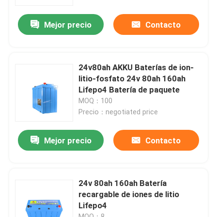
Mejor precio
Contacto
Sobre nosotros
Visita a la fábrica
24v80ah AKKU Baterías de ion-
litio-fosfato 24v 80ah 160ah
Control de Calidad
Lifepo4 Batería de paquete
MOQ：100
Precio：negotiated price
Contacto
Mejor precio
Contacto
noticias
Todos los casos
24v 80ah 160ah Batería
recargable de iones de litio
Lifepo4
Batería de la ión de litio LiFePO4
MOQ：8