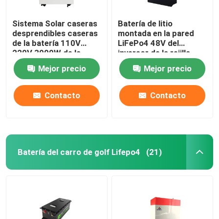
Sistema Solar caseras
Batería de litio
desprendibles caseras
montada en la pared
de la batería 110V
LiFePo4 48V del
220V 3000W de la
inversor de la rejilla
energía
para el sistema
Mejor precio
Mejor precio
eléctrico solar casero
Contacto
Contacto
Batería del carro de golf Lifepo4
(21)