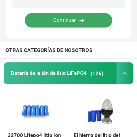
batería de 48V LiFePO4
batería de litio montada en la pared
OTRAS CATEGORÍAS DE NOSOTROS
Del inversor híbrido solar de la rejilla
Estación de energía portátil
Batería de la ión de litio LiFePO4
(126)
32700 Lifepo4 litio Ion
El hierro del litio del