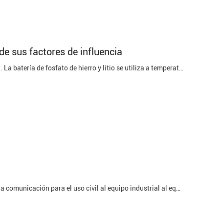
y de sus factores de influencia
Ciclo de vida de la batería de fosfato de hierro y litio y sus factores que influyen 1. La batería de fosfato de hierro y litio se utiliza a temperatura ambiente -Pequeña carga y descarga de corriente. En la aplicación de la batería de fosfato de hierro y litio en este campo, el uso normal de la ...
Las baterías de litio son ampliamente utilizadas, de los productos digitales y de la comunicación para el uso civil al equipo industrial al equipo especial, al etc. Todas se utilizan en lotes. Diversos productos requieren diversos voltajes y capacidades. Por lo tanto, las baterías de ión de litio se ...