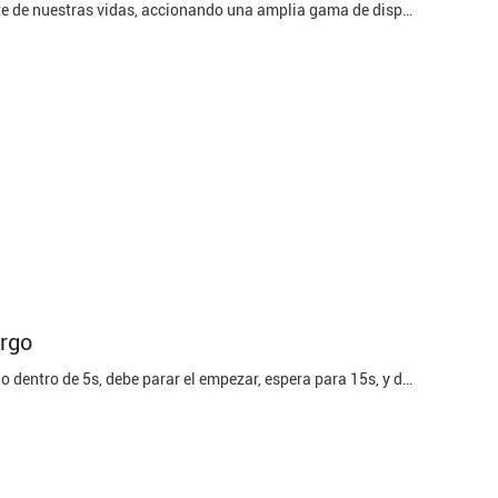
Introducción:Las baterías de ión de litio se han convertido en una parte integrante de nuestras vidas, accionando una amplia gama de dispositivos. Sin embargo, es crucial ser consciente de accidentes potenciales y tomar precauciones apropiadas, particularmente durante la estación de verano en que se ...
argo
1. Cada comienzo normal no está generalmente más de 3 a 5. Si no ha comenzado dentro de 5s, debe parar el empezar, espera para 15s, y después comenzar la segunda vez. Si el comienzo no es acertado por 3 veces consecutivas, la causa de la falta debe ser encontrada. 2. Cuando la detención, primero la ...