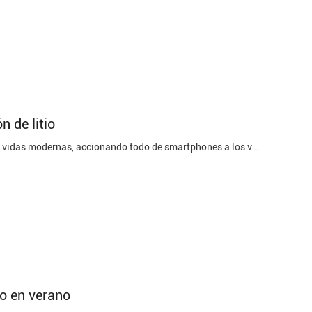
n de litio
Las baterías de ión de litio se han convertido en una parte integrante de nuestras vidas modernas, accionando todo de smartphones a los vehículos eléctricos. Sin embargo, con la adopción cada vez mayor de estas baterías, es esencial dirigir su disposición y reciclaje apropiados. En este poste del ...
io en verano