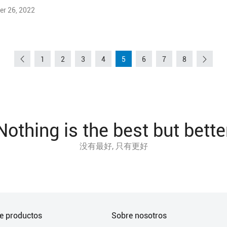
r 26, 2022
1
2
3
4
5
6
7
8
Nothing is the best but bette
没有最好, 只有更好
de productos
Sobre nosotros