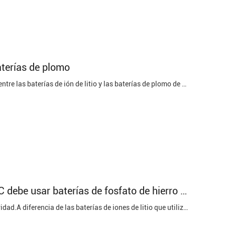
aterías de plomo
Introducción: En este análisis comparativo, exploraremos las diferencias claves entre las baterías de ión de litio y las baterías de plomo de diversas perspectivas, incluyendo sus gamas de la naturaleza, del funcionamiento de la seguridad, de la tasación, de las consecuencias para el medio ambiente, ...
Por qué la fuente de alimentación UPS de respaldo de ETC debe usar baterías de fosfato de hierro y litio (LiFePO4)
Seguridad:Las baterías LiFePO4 son reconocidas por su excelente perfil de seguridad.A diferencia de las baterías de iones de litio que utilizan componentes químicos a base de cobalto o níquel, las baterías LiFePO4 son intrínsecamente más estables y tienen un menor riesgo de fuga térmica o combustión...