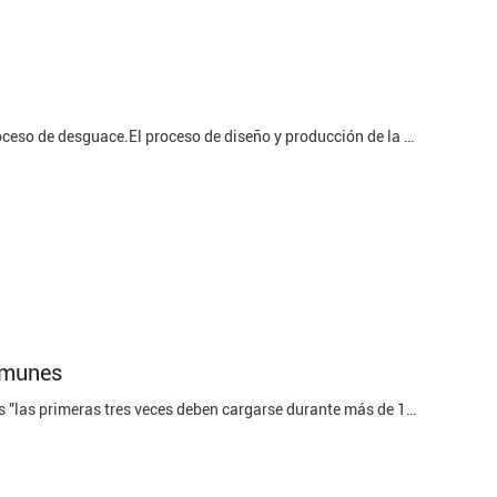
¿Por qué la batería del UPS falla antes de tiempo?Fallo de la batería del SAI y proceso de desguace.El proceso de diseño y producción de la batería del UPS determina la confiabilidad inherente del paquete de baterías, y el uso y mantenimiento del paquete de baterías del UPS es la base para ...
comunes
1. Con respecto al método de carga de la nueva batería, el folclore más popular es "las primeras tres veces deben cargarse durante más de 12 horas para activar la batería".De hecho, esta declaración es incorrecta: Razón 1: Esta declaración es una continuación de las baterías de níquel, pero las ...