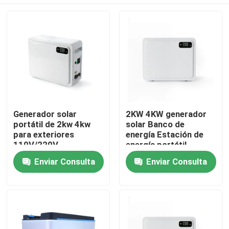
Generador solar
2KW 4KW generador
portátil de 2kw 4kw
solar Banco de
para exteriores
energía Estación de
110V/220V
energía portátil
Almacenamiento de
Generador solar
Inicio
Enviar Consulta
Enviar Consulta
energía Estación de
energía de batería de
litio
Productos
VR Show