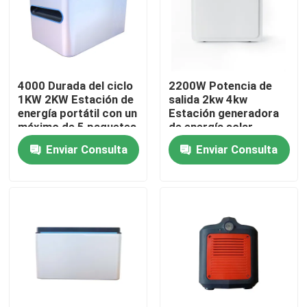
Sobre nosotros
Visita a la fábrica
4000 Durada del ciclo
2200W Potencia de
1KW 2KW Estación de
salida 2kw 4kw
energía portátil con un
Estación generadora
Control de Calidad
máximo de 5 paquetes
de energía solar
de baterías paralelas
portátil con puerto
Enviar Consulta
Enviar Consulta
USB 5V 2A
Contacto
noticias
Todos los casos
Batería de la ión de litio LiFePO4