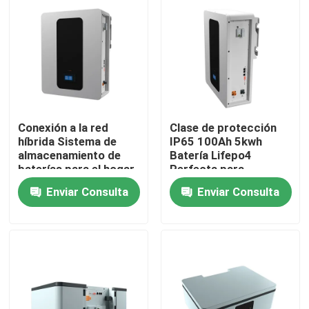
Sobre nosotros
Visita a la fábrica
Control de Calidad
Conexión a la red
Clase de protección
híbrida Sistema de
IP65 100Ah 5kwh
almacenamiento de
Batería Lifepo4
baterías para el hogar
Perfecta para
Contacto
51.2V 100Ah 5kWh
almacenamiento de
Enviar Consulta
Enviar Consulta
Batería de
energía Batería ESS
almacenamiento ESS
noticias
Todos los casos
Batería de la ión de litio LiFePO4