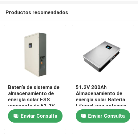
Productos recomendados
Batería de sistema de
51.2V 200Ah
almacenamiento de
Almacenamiento de
Inicio
energía solar ESS
energía solar Batería
compacta de 51.2V
Lifepo4 con potencia
200Ah para un
nominal 10.24KWh
Enviar Consulta
Enviar Consulta
Productos
rendimiento óptimo
95%DOD
VR Show