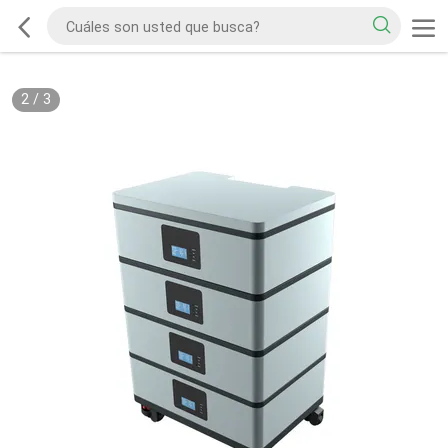
2
/
3