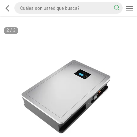
2
/
3