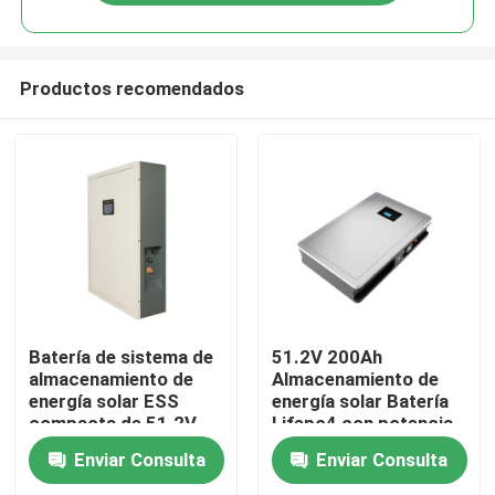
Productos recomendados
Inicio
Batería de sistema de
51.2V 200Ah
almacenamiento de
Almacenamiento de
energía solar ESS
energía solar Batería
Productos
compacta de 51.2V
Lifepo4 con potencia
200Ah para un
nominal 10.24KWh
Enviar Consulta
Enviar Consulta
rendimiento óptimo
95%DOD
VR Show