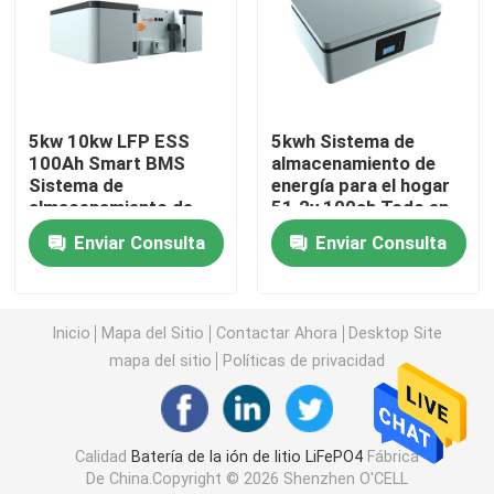
batería de 12v LiFePO4
batería de 24v Lifepo4
5kw 10kw LFP ESS
5kwh Sistema de
100Ah Smart BMS
almacenamiento de
Sistema de
energía para el hogar
Batería casera de la energía
almacenamiento de
51.2v 100ah Todo en
energía solar
uno ESS Lifepo4
Enviar Consulta
Enviar Consulta
Batería
Batería del carro de golf Lifepo4
Inicio
Mapa del Sitio
Contactar Ahora
Desktop Site
Batería de rv LiFePo4
mapa del sitio
Políticas de privacidad
Célula del fosfato del litio
Calidad
Batería de la ión de litio LiFePO4
Fábrica
pequeña batería del lipo
De China.Copyright © 2026 Shenzhen O'CELL