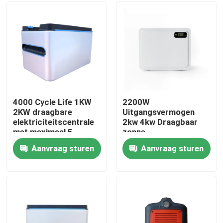
Over ons
Fabrieksreis
Kwaliteitscontrole
4000 Cycle Life 1KW
2200W
2KW draagbare
Uitgangsvermogen
elektriciteitscentrale
2kw 4kw Draagbaar
Contacteer ons
met maximaal 5
zonne-
parallelle batterijen
energiegeneratorstation
Aanvraag sturen
Aanvraag sturen
met USB-poort 5V 2A
nieuws
Alle Gevallen
Lithium Ionenlifepo4 Batterij