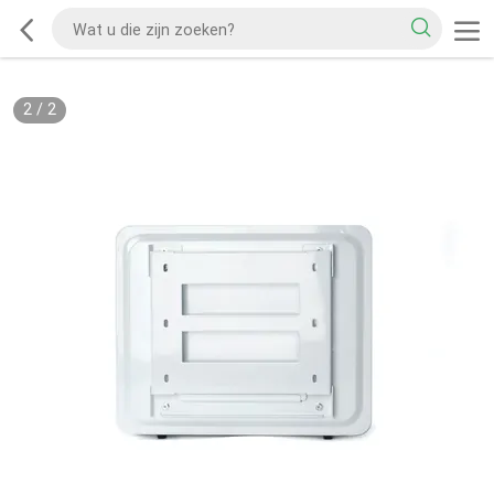
2
/
2