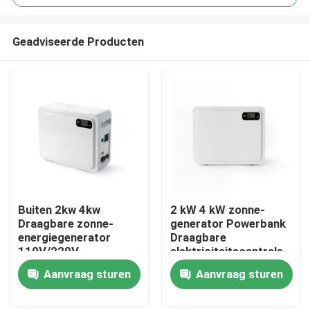
Geadviseerde Producten
Buiten 2kw 4kw
2 kW 4 kW zonne-
Thuis
Draagbare zonne-
generator Powerbank
energiegenerator
Draagbare
110V/220V
elektriciteitscentrale
Producten
Energieopslag
Zonne-generator
Aanvraag sturen
Aanvraag sturen
Lithiumbatterij Power
Station
VR-show