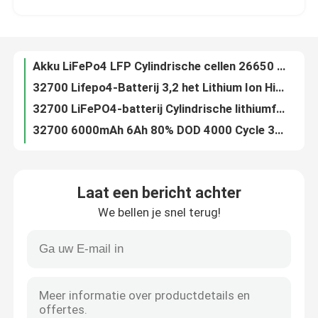
32700 Lifepo4-Batterij 3,2 het Lithium Ion High Temperature Resistance van V 6000mah
32700 LiFePO4-batterij Cylindrische lithiumfosfaatbatterij LiFePO4 6000mAh 3,2 Volt 6000mAh
Over ons
32700 6000mAh 6Ah 80% DOD 4000 Cycle 32700 LiFePo4-batterij
De draagbare Zonnegenerator van de Krachtcentrale500w 1000W Voeding
Fabrieksreis
IFR14500 3.2V 600mAh oplaadbare LiFePo4-batterij klasse AAA
6200 mah 32700 LiFePO4-batterij, 3,2 V LiFePO4 cilindrische cellen
Kwaliteitscontrole
26650 2300mAh LiFePO4 oplaadbare batterij, 2.3Ah LFP-batterijcel
5000 mAh Deep Cycle 32650 Lifepo4-cel 3,2 V-cilinderbatterij
Contacteer ons
Oplaadbare 18500 Lifepo4-batterij, 1000mAh 3.2V LFP-batterijcel
Laat een bericht achter
18500 de Batterijcel van 3.2v 1000mAh Lifepo4, Navulbare Ionen Cilindrische Cellen van Li
We bellen je snel terug!
LiFePo4 1000mAh cilindrische Li-ionbatterij 18500 klasse AAA oplaadbare cel
nieuws
32650 3.2V 5000mah LiFePO4 cilindrische cellen CE-goedgekeurd
32700 3.2V LiFePO4 6200mAh Lithiumbatterijcellen sorteren een energieopslag voor zonnelicht
Alle Gevallen
Lithium Ion Golfkar Batterij, 51.2V 105Ah LiFePo4 Batterij
32650 LiFePo4 oplaadbare batterijen, 3.2V 5Ah 32700 LiFePo4 batterij
Lithium Ionenlifepo4 Batterij