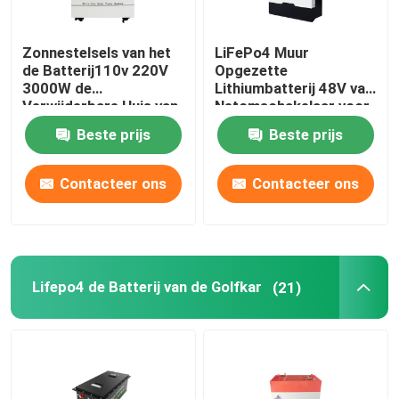
Zonnestelsels van het
LiFePo4 Muur
de Batterij110v 220V
Opgezette
3000W de
Lithiumbatterij 48V van
Verwijderbare Huis van
Netomschakelaar voor
de huisenergie
het Systeem van de
Beste prijs
Beste prijs
Huis Zonnemacht
Contacteer ons
Contacteer ons
Lifepo4 de Batterij van de Golfkar
(21)