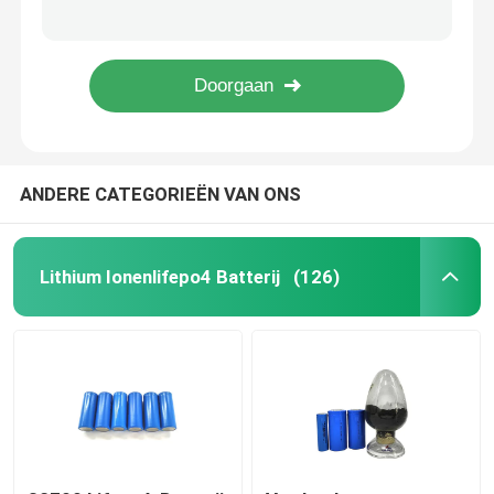
Van het het Lithium het Ionenlifepo4 Huis van de energieaccu 5kwh 10kwh 15kwh 20kwh Systeem van de de Energieopslag
De zonnebatterij van het de Opslagsysteem 5Kwh 10Kwh 15Kwh 20Kwh LiFePO4 van de Huisenergie
de batterijpak van 12v LiFePO4
32700 6.2Ah lithium-ijzer LiFePo4 batterij 1C ontlading Ce goedgekeurd
LiFePo4 het Fosfaatbatterijen van het Lithiumijzer, 32700 LiFePo4-Huisbatterij
de Batterijpak van 24v Lifepo4
ANDERE CATEGORIEËN VAN ONS
De Batterij van de huisenergie
Lifepo4 de Batterij van de Golfkar
Lithium Ionenlifepo4 Batterij
(126)
De Batterij van rv LiFePo4
De Cel van het lithiumfosfaat
kleine lipobatterij