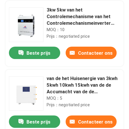
3kw 5kw van het
Controlemechanisme van het
Controlemechanismeinverter
with MPPT van de Netlast
MOQ：10
Prijs：negotiated price
Beste prijs
Contacteer ons
van de het Huisenergie van 3kwh
5kwh 10kwh 15kwh van de de
Thuis
Accumacht van de de
Generatorpost de de
MOQ：5
Zonneomschakelaar en Batterij
Prijs：negotiated price
Producten
Beste prijs
Contacteer ons
Akku LiFePo4 LFP Cylindrische cellen 26650 Lithiumbatterijen 3.2v 2500mah 2800mah 3400mah
VR-show