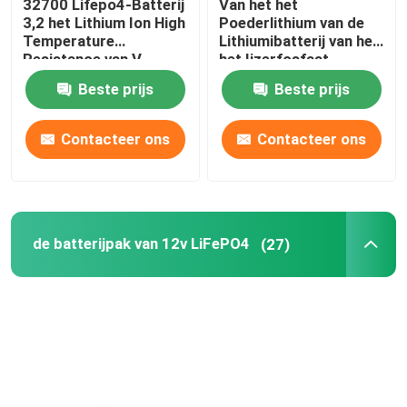
32700 Lifepo4-Batterij
Van het het
3,2 het Lithium Ion High
Poederlithium van de
Temperature
Lithiumibatterij van het
de Batterijpak van 48V LiFePO4
Resistance van V
het Ijzerfosfaat
6000mah
LiFePO4 van het het
Beste prijs
Beste prijs
Poederlithium de
muur opgezette lithiumbatterij
Batterij Grondstof
Contacteer ons
Contacteer ons
Van Net Zonne Hybride Omschakelaar
Draagbare krachtcentrale
de batterijpak van 12v LiFePO4
(27)