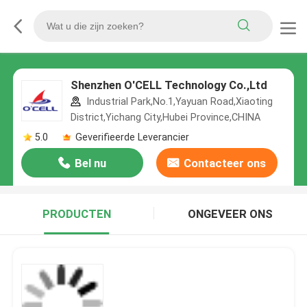
Shenzhen O'CELL Technology Co.,Ltd
Industrial Park,No.1,Yayuan Road,Xiaoting
District,Yichang City,Hubei Province,CHINA
5.0
Geverifieerde Leverancier
Bel nu
Contacteer ons
PRODUCTEN
ONGEVEER ONS