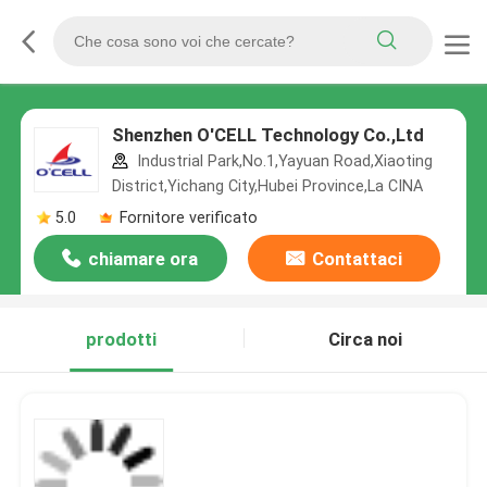
Shenzhen O'CELL Technology Co.,Ltd
Industrial Park,No.1,Yayuan Road,Xiaoting
District,Yichang City,Hubei Province,La CINA
5.0
Fornitore verificato
chiamare ora
Contattaci
prodotti
Circa noi