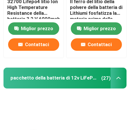
32700 Lifepo4 litio Ion
Il ferro del litio della
High Temperature
polvere della batteria di
Resistance della
Lithiumi fosfatizza la
pacchetto della batteria di 48V LiFePO4
batteria 3,2 V 6000mah
materia prima della
batteria al litio della
Miglior prezzo
Miglior prezzo
polvere LiFePO4
batteria al litio fissata al muro
Contattaci
Contattaci
Fuori dall'invertitore ibrido solare di griglia
Centrale elettrica portatile
pacchetto della batteria di 12v LiFePO4
(27)