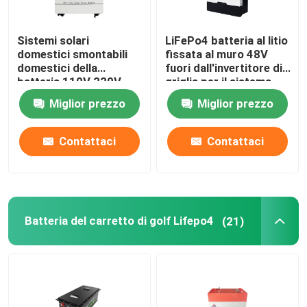
Sistemi solari
LiFePo4 batteria al litio
domestici smontabili
fissata al muro 48V
domestici della
fuori dall'invertitore di
batteria 110V 220V
griglia per il sistema
3000W di energia
domestico di energia
Miglior prezzo
Miglior prezzo
solare
Contattaci
Contattaci
Batteria del carretto di golf Lifepo4
(21)