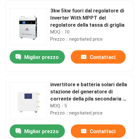
3kw 5kw fuori dal regolatore di
Inverter With MPPT del
regolatore della tassa di griglia
MOQ：10
Prezzo：negotiated price
Miglior prezzo
Contattaci
invertitore e batteria solari della
stazione del generatore di
Casa
corrente della pila secondaria di
immagazzinamento dell'energia
MOQ：5
della casa di 3kwh 5kwh 10kwh
Prezzo：negotiated price
Prodotti
15kwh
Miglior prezzo
Contattaci
Accu LiFePo4 LFP Cellule cilindriche 26650 batterie ricaricabili al litio 3.2v 2500mah 2800mah 3400mah
Mostra VR