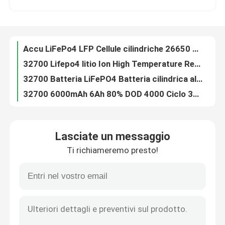
32700 Lifepo4 litio Ion High Temperature Resistance della batteria 3,2 V 6000mah
32700 Batteria LiFePO4 Batteria cilindrica al litio fosfato LiFePO4 6000mAh 3,2 Volt 6000mAh
Chi siamo
32700 6000mAh 6Ah 80% DOD 4000 Ciclo 32700 Batteria LiFePo4 agli ioni di litio fosfato
Generatore solare portatile dell'alimentazione elettrica della centrale elettrica 500W 1000W
Fatory Tour
IFR14500 3.2V 600mAh Batteria ricaricabile LiFePo4 Grado AAA
batteria di 6200mah 32700 LiFePO4, celle cilindriche di 3.2V LiFePO4
Controllo di qualità
batteria ricaricabile di 26650 2300mAh LiFePO4, batteria di 2.3Ah LFP
5000mAh Deep Cycle 32650 Lifepo4 Cell 3.2V Batteria cilindro
Contattaci
Batteria ricaricabile 18500 Lifepo4, batteria 1000mAh 3.2V LFP
Lasciate un messaggio
batteria di 18500 3.2v 1000mAh Lifepo4, celle cilindriche ricaricabili dello ione di Li
Ti richiameremo presto!
LiFePo4 1000mAh batteria cilindrica agli ioni di litio 18500 celle ricaricabili di grado AAA
notizie
32650 celle cilindriche 3.2V 5000mah LiFePO4 CE approvate
32700 batterie al litio 3.2V LiFePO4 6200mAh classificano un accumulo di energia per la luce solare
Tutti i casi
Batteria del carretto di golf dello ione di litio, pacchetto della batteria di 51.2V 105Ah LiFePo4
32650 batterie ricaricabili LiFePo4, batteria 3.2V 5Ah 32700 LiFePo4
Batteria dello ione LiFePO4 del litio