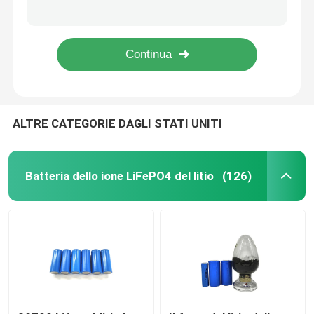
Sistema di immagazzinamento dell'energia della casa dello ione LiFePO4 del litio della pila secondaria di immagazzinamento dell'energia 5kwh 10kwh 15kwh 20kwh
Batteria domestica solare del sistema di immagazzinamento dell'energia 5Kwh 10Kwh 15Kwh 20Kwh LiFePO4
pacchetto della batteria di 12v LiFePO4
32700 Ce di scarico della batteria 1C del ferro LiFePo4 del litio 6.2Ah approvato
Batterie del fosfato del ferro del litio LiFePo4, batteria della casa 32700 LiFePo4
pacchetto della batteria di 24v Lifepo4
ALTRE CATEGORIE DAGLI STATI UNITI
Batteria domestica di energia
Batteria del carretto di golf Lifepo4
Batteria dello ione LiFePO4 del litio
(126)
Batteria di rv LiFePo4
Cellula del fosfato del litio
piccola batteria di lipo