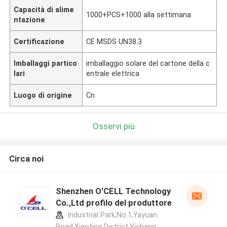
Capacità di alime
1000+PCS+1000 alla settimana
ntazione
Certificazione
CE MSDS UN38.3
Imballaggi partico
imballaggio solare del cartone della c
lari
entrale elettrica
Luogo di origine
Cn
Osservi più
Circa noi
Shenzhen O'CELL Technology
Co.,Ltd profilo del produttore
Industrial Park,No.1,Yayuan
Road,Xiaoting District,Yichang