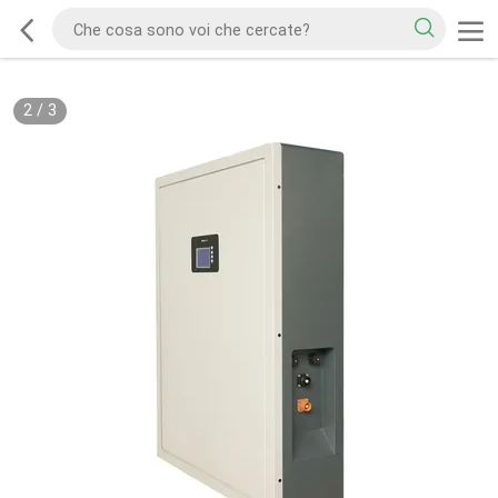
2
/
3