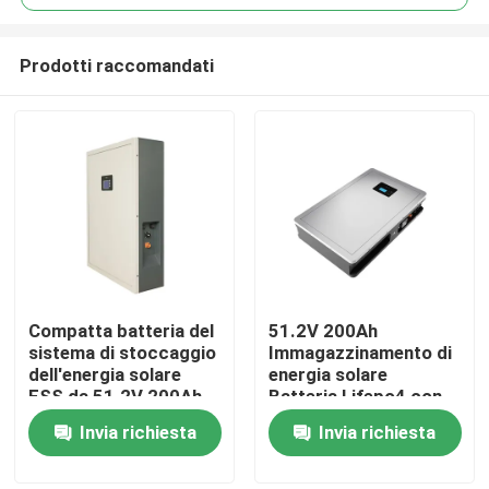
Prodotti raccomandati
Compatta batteria del
51.2V 200Ah
Casa
sistema di stoccaggio
Immagazzinamento di
dell'energia solare
energia solare
ESS da 51.2V 200Ah
Batteria Lifepo4 con
Prodotti
per prestazioni
potenza nominale
Invia richiesta
Invia richiesta
ottimali
10.24KWh 95%DOD
Mostra VR