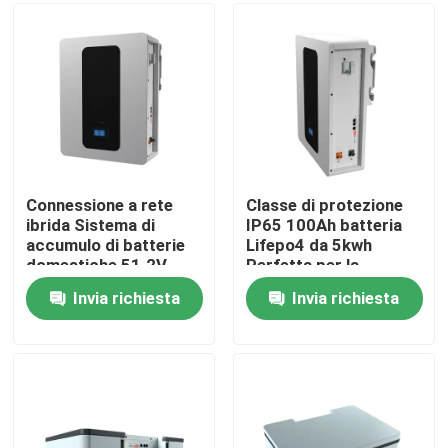
Chi siamo
Fatory Tour
Controllo di qualità
Connessione a rete
Classe di protezione
ibrida Sistema di
IP65 100Ah batteria
accumulo di batterie
Lifepo4 da 5kwh
Contattaci
domestiche 51.2V
Perfetta per la
100Ah 5kWh Batteria
conservazione
Invia richiesta
Invia richiesta
di accumulo ESS
dell'energia batteria
notizie
ESS
Tutti i casi
Batteria dello ione LiFePO4 del litio