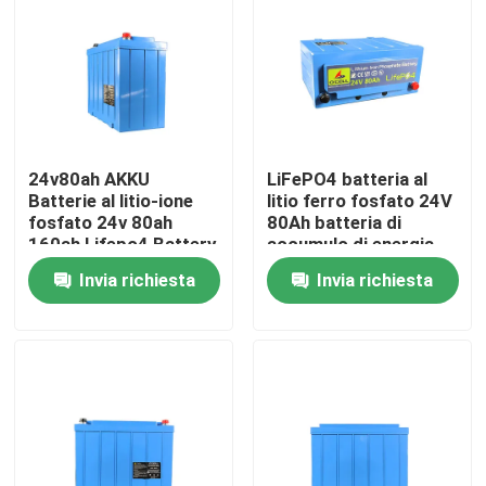
Chi siamo
Fatory Tour
24v80ah AKKU
LiFePO4 batteria al
Controllo di qualità
Batterie al litio-ione
litio ferro fosfato 24V
fosfato 24v 80ah
80Ah batteria di
160ah Lifepo4 Battery
accumulo di energia
Pack
Contattaci
Invia richiesta
Invia richiesta
notizie
Tutti i casi
Batteria dello ione LiFePO4 del litio