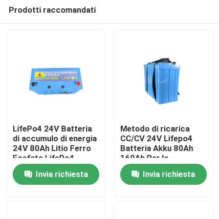
Prodotti raccomandati
LifePo4 24V Batteria
Metodo di ricarica
di accumulo di energia
CC/CV 24V Lifepo4
24V 80Ah Litio Ferro
Batteria Akku 80Ah
Casa
Fosfato LifePo4
160Ah Per lo
Batteria con BMS
stoccaggio
Invia richiesta
Invia richiesta
dell'energia solare
Prodotti
Mostra VR