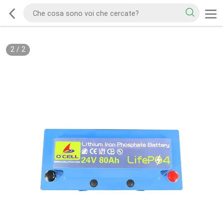
2
/
2