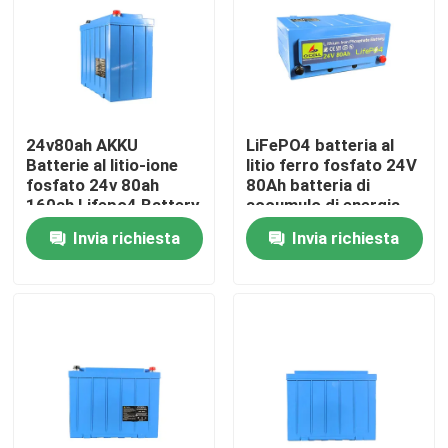
Chi siamo
Fatory Tour
24v80ah AKKU
LiFePO4 batteria al
Batterie al litio-ione
litio ferro fosfato 24V
Controllo di qualità
fosfato 24v 80ah
80Ah batteria di
160ah Lifepo4 Battery
accumulo di energia
Pack
Invia richiesta
Invia richiesta
Contattaci
notizie
Tutti i casi
Batteria dello ione LiFePO4 del litio