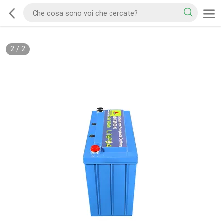
2
/
2