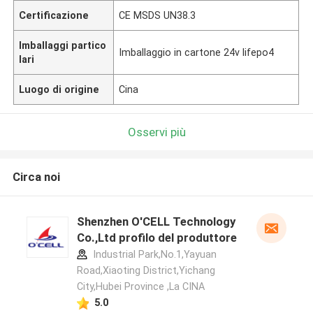
Certificazione
CE MSDS UN38.3
Imballaggi partico
Imballaggio in cartone 24v lifepo4
lari
Luogo di origine
Cina
Osservi più
Circa noi
Shenzhen O'CELL Technology
Co.,Ltd profilo del produttore
Industrial Park,No.1,Yayuan
Road,Xiaoting District,Yichang
City,Hubei Province ,La CINA
5.0