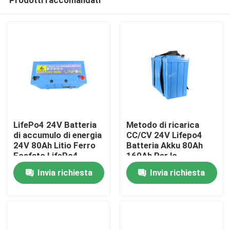
LifePo4 24V Batteria
Metodo di ricarica
di accumulo di energia
CC/CV 24V Lifepo4
24V 80Ah Litio Ferro
Batteria Akku 80Ah
Fosfato LifePo4
160Ah Per lo
Casa
Batteria con BMS
stoccaggio
Invia richiesta
Invia richiesta
dell'energia solare
Prodotti
Mostra VR