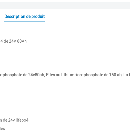
Description de produit
o4 de 24V 80Ah
on-phosphate de 24v80ah
,
Piles au lithium-ion-phosphate de 160 ah
,
La 
n de 24v lifepo4
les