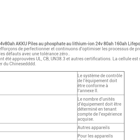
4v80ah AKKU Piles au phosphate au lithium-ion 24v 80ah 160ah Lifep
efforçons de perfectionner et continuons d'optimiser les processus de pr
 les défauts avec une tolérance zéro..
t été approuvées UL, CB, UN38.3 et autres certifications. La cellule est s
ter du Chinesedddd.
Le système de contrôle
de l'équipement doit
être conforme à
l'annexe II.
Le nombre d'unités
d'équipement doit être
déterminé en tenant
compte de l'expérience
acquise.
Autres appareils
Pour les appareils