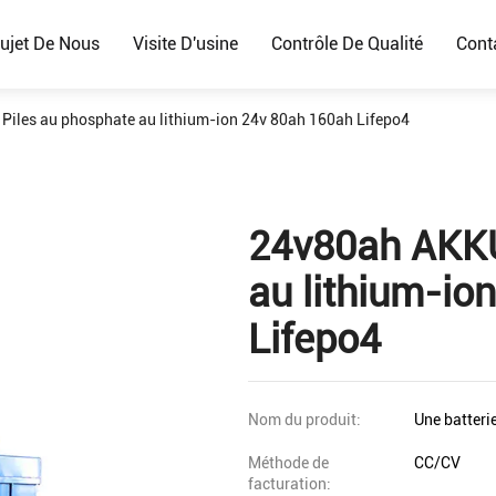
ujet De Nous
Visite D'usine
Contrôle De Qualité
Cont
iles au phosphate au lithium-ion 24v 80ah 160ah Lifepo4
24v80ah AKKU
au lithium-io
Lifepo4
Nom du produit:
Une batteri
Méthode de
CC/CV
facturation: