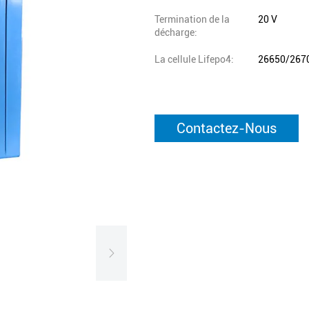
Termination de la
20 V
décharge:
La cellule Lifepo4:
26650/267
Contactez-Nous