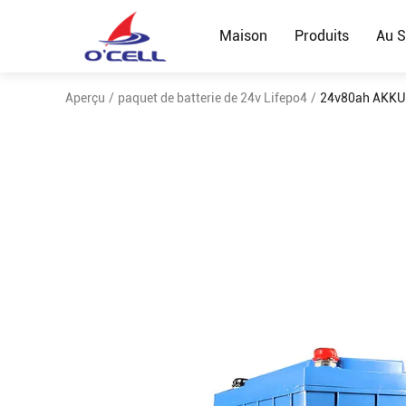
Maison
Produits
Au S
Aperçu
/
paquet de batterie de 24v Lifepo4
/
24v80ah AKKU P