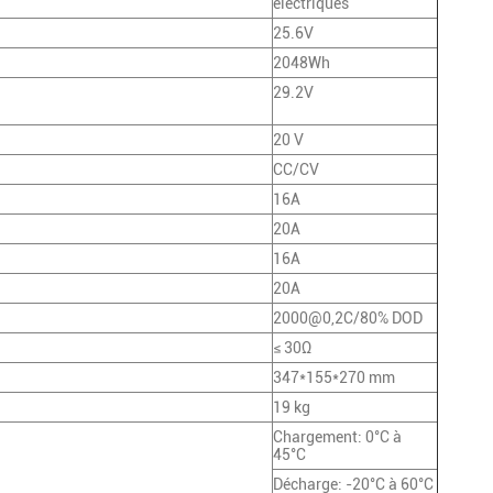
électriques
25.6V
2048Wh
29.2V
20 V
CC/CV
16A
20A
16A
20A
2000@0,2C/80% DOD
≤ 30Ω
347*155*270 mm
19 kg
Chargement: 0°C à
45°C
Décharge: -20°C à 60°C