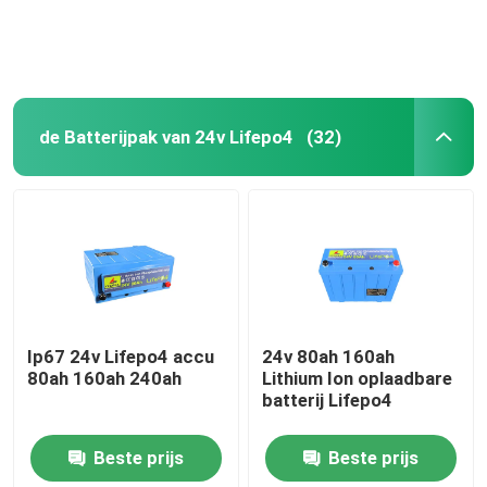
de Batterijpak van 24v Lifepo4
(32)
Thuis
Ip67 24v Lifepo4 accu
24v 80ah 160ah
80ah 160ah 240ah
Lithium Ion oplaadbare
batterij Lifepo4
Producten
Beste prijs
Beste prijs
VR-show