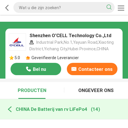
Shenzhen O'CELL Technology Co.,Ltd
Industrial Park,No.1,Yayuan Road,Xiaoting
District,Yichang City,Hubei Province,CHINA
5.0
Geverifieerde Leverancier
Bel nu
Contacteer ons
PRODUCTEN
ONGEVEER ONS
CHINA De Batterij van rv LiFePo4
(14)