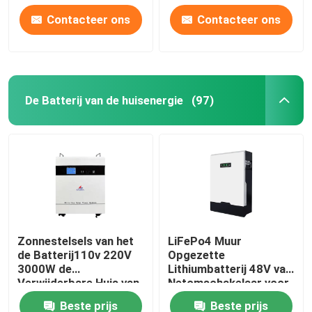
Contacteer ons
Contacteer ons
Over ons
Fabrieksreis
De Batterij van de huisenergie
(97)
Kwaliteitscontrole
Contacteer ons
nieuws
Zonnestelsels van het
LiFePo4 Muur
de Batterij110v 220V
Opgezette
Alle Gevallen
3000W de
Lithiumbatterij 48V van
Verwijderbare Huis van
Netomschakelaar voor
de huisenergie
het Systeem van de
Lithium Ionenlifepo4 Batterij
Beste prijs
Beste prijs
Huis Zonnemacht