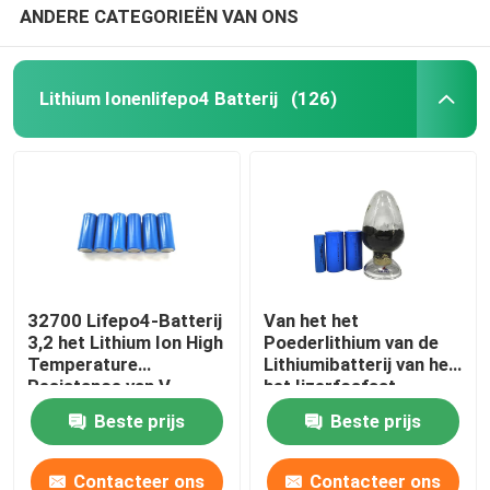
ANDERE CATEGORIEËN VAN ONS
Lithium Ionenlifepo4 Batterij
(126)
32700 Lifepo4-Batterij
Van het het
3,2 het Lithium Ion High
Poederlithium van de
Temperature
Lithiumibatterij van het
Resistance van V
het Ijzerfosfaat
6000mah
LiFePO4 van het het
Beste prijs
Beste prijs
Poederlithium de
Batterij Grondstof
Contacteer ons
Contacteer ons