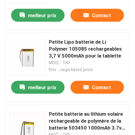
meilleur prix
Contact
A propos de nous
Visite d'usine
Petite Lipo batterie de Li
Polymer 105085 rechargeables
Contrôle de la qualité
3,7 V 5000mAh pour la tablette
MOQ：100
Prix：negotiated price
Contact
meilleur prix
Contact
nouvelles
Tous les cas
Petite batterie au lithium solaire
rechargeable de polymère de la
batterie 503450 1000mAh 3.7v
Batterie de l'ion LiFePO4 de lithium
de Lipo
MOQ：100