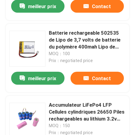
meilleur prix
Contact
Batterie rechargeable 502535
de Lipo de 3,7 volts de batterie
du polymère 400mah Lipo de
lithium
MOQ：100
Prix：negotiated price
meilleur prix
Contact
Aperçu
Accumulateur LiFePo4 LFP
Cellules cylindriques 26650 Piles
Produits
rechargeables au lithium 3.2v
2500mah 2800mah 3400mah
MOQ：150
VR Show
Prix：negotiated price