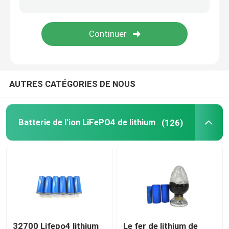
paquet de batterie de 48V LiFePO4
batterie au lithium fixée au mur
AUTRES CATÉGORIES DE NOUS
Outre de l'inverseur hybride solaire de grille
Centrale électrique portative
Batterie de l'ion LiFePO4 de lithium
(126)
32700 Lifepo4 lithium
Le fer de lithium de