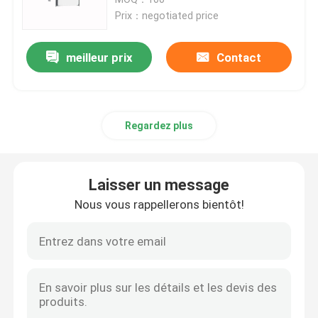
Prix：negotiated price
paquet de batterie de 12v LiFePO4
meilleur prix
Contact
paquet de batterie de 24v Lifepo4
Regardez plus
Batterie à la maison d'énergie
Batterie de chariot de golf Lifepo4
Laisser un message
Nous vous rappellerons bientôt!
Batterie de rv LiFePo4
Cellule de phosphate de lithium
petite batterie de lipo