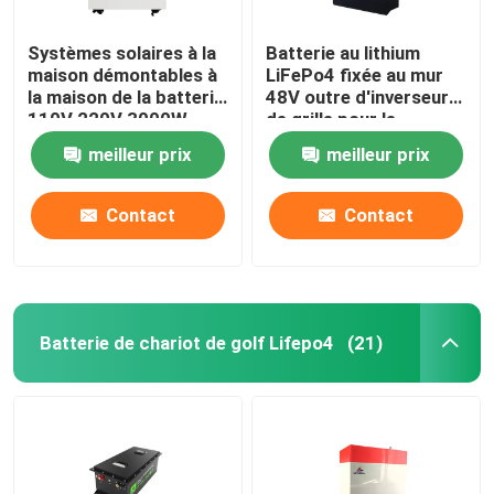
Systèmes solaires à la
Batterie au lithium
maison démontables à
LiFePo4 fixée au mur
la maison de la batterie
48V outre d'inverseur
110V 220V 3000W
de grille pour le
d'énergie
système d'alimentation
meilleur prix
meilleur prix
solaire à la maison
Contact
Contact
Batterie de chariot de golf Lifepo4
(21)