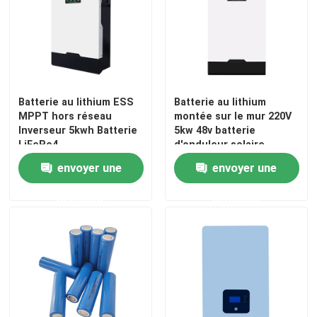
paquet de batterie de 12v LiFePO4
paquet de batterie de 24v Lifepo4
Batterie au lithium ESS
Batterie au lithium
MPPT hors réseau
montée sur le mur 220V
Batterie à la maison d'énergie
Inverseur 5kwh Batterie
5kw 48v batterie
LiFePo4
d'onduleur solaire
envoyer une
envoyer une
Batterie de chariot de golf Lifepo4
demande
demande
Batterie de rv LiFePo4
Cellule de phosphate de lithium
petite batterie de lipo