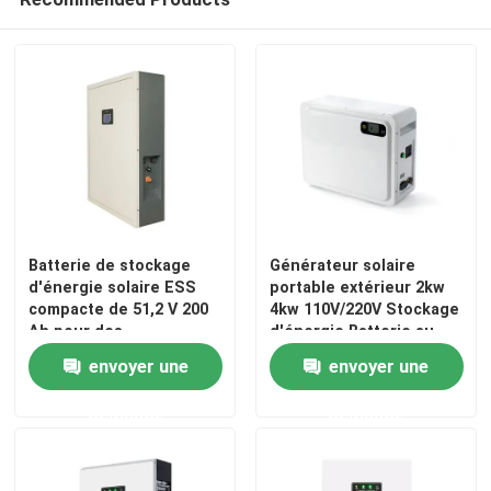
A propos de nous
Visite d'usine
Contrôle de la qualité
Batterie de stockage
Générateur solaire
Contact
d'énergie solaire ESS
portable extérieur 2kw
compacte de 51,2 V 200
4kw 110V/220V Stockage
Ah pour des
d'énergie Batterie au
nouvelles
performances optimales
lithium
envoyer une
envoyer une
Tous les cas
demande
demande
Batterie de l'ion LiFePO4 de lithium