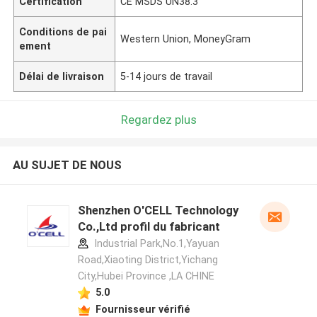
Certification
CE MSDS UN38.3
Conditions de pai
Western Union, MoneyGram
ement
Délai de livraison
5-14 jours de travail
Regardez plus
AU SUJET DE NOUS
Shenzhen O'CELL Technology
Co.,Ltd profil du fabricant
Industrial Park,No.1,Yayuan
Road,Xiaoting District,Yichang
City,Hubei Province ,LA CHINE
5.0
Fournisseur vérifié