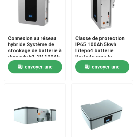
A propos de nous
Visite d'usine
Connexion au réseau
Classe de protection
hybride Système de
IP65 100Ah 5kwh
stockage de batterie à
Lifepo4 batterie
Contrôle de la qualité
domicile 51.2V 100Ah
Parfaite pour le
5kWh Batterie de
stockage d'énergie
envoyer une
envoyer une
stockage ESS
Contact
demande
demande
nouvelles
Tous les cas
Batterie de l'ion LiFePO4 de lithium