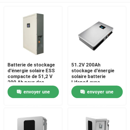
Batterie de stockage
51.2V 200Ah
d'énergie solaire ESS
stockage d'énergie
compacte de 51,2 V
solaire batterie
200 Ah pour des
Lifepo4 avec
performances
puissance nominale
Aperçu
envoyer une
envoyer une
optimales
10,24KWh 95%DOD
demande
demande
Produits
VR Show