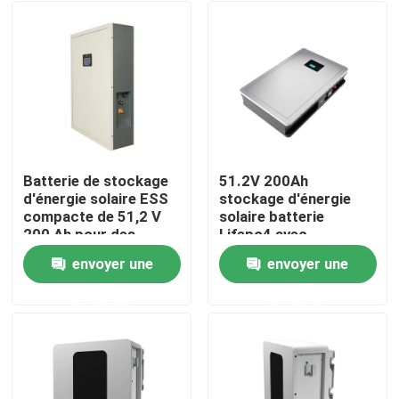
Batterie de stockage
51.2V 200Ah
d'énergie solaire ESS
stockage d'énergie
compacte de 51,2 V
solaire batterie
200 Ah pour des
Lifepo4 avec
performances
puissance nominale
envoyer une
envoyer une
optimales
10,24KWh 95%DOD
Aperçu
demande
demande
Produits
VR Show