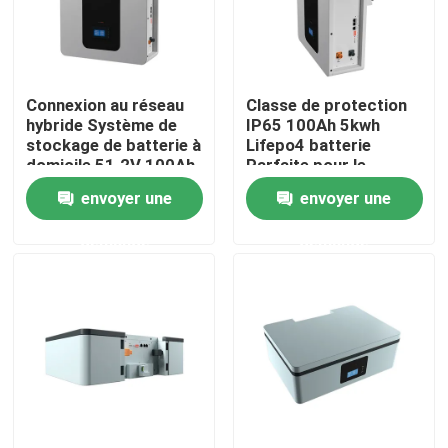
A propos de nous
Connexion au réseau
Classe de protection
Visite d'usine
hybride Système de
IP65 100Ah 5kwh
stockage de batterie à
Lifepo4 batterie
domicile 51.2V 100Ah
Parfaite pour le
Contrôle de la qualité
5kWh Batterie de
stockage d'énergie
envoyer une
envoyer une
stockage ESS
demande
demande
Contact
nouvelles
Tous les cas
Batterie de l'ion LiFePO4 de lithium