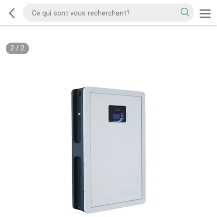
2
/
2