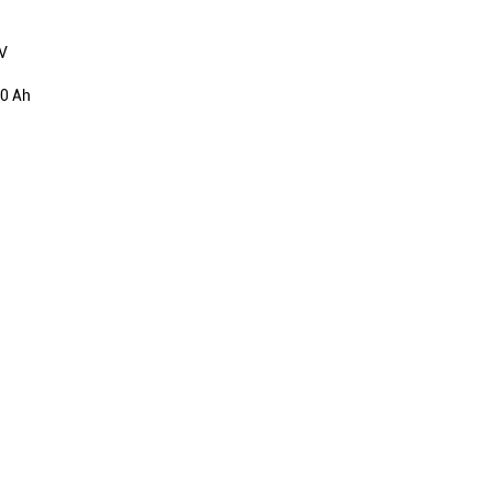
 V
00 Ah