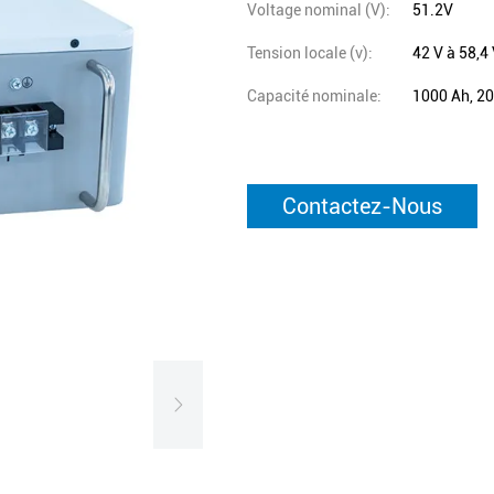
Voltage nominal (V):
51.2V
Tension locale (v):
42 V à 58,4
Capacité nominale:
1000 Ah, 2
Contactez-Nous