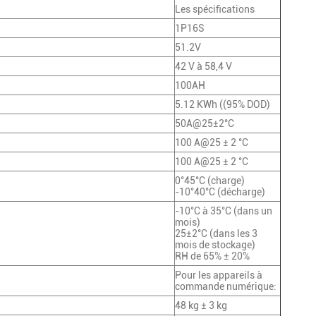
Les spécifications
1P16S
51.2V
42 V à 58,4 V
100AH
5.12 KWh ((95% DOD)
50A@25±2°C
100 A@25 ± 2 °C
100 A@25 ± 2 °C
0°45°C (charge)
-10°40°C (décharge)
-10°C à 35°C (dans un
mois)
25±2°C (dans les 3
mois de stockage)
RH de 65% ± 20%
Pour les appareils à
commande numérique:
48 kg ± 3 kg