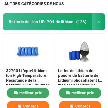
AUTRES CATÉGORIES DE NOUS
Batterie de l'ion LiFePO4 de lithium
(126)
32700 Lifepo4 lithium
Le fer de lithium de
Ion High Temperature
poudre de batterie de
Resistance de la
Lithiumi phosphatent la
batterie 3,2 V 6000mah
matière première de
batterie au lithium de la
meilleur prix
meilleur prix
poudre LiFePO4
Contact
Contact