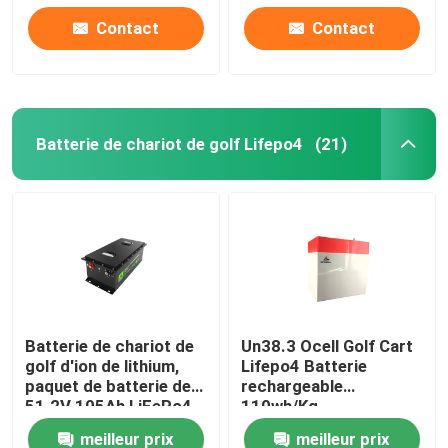
Contact
Contact
A propos de nous
Visite d'usine
Batterie de chariot de golf Lifepo4
(21)
Contrôle de la qualité
Contact
nouvelles
Batterie de chariot de
Un38.3 Ocell Golf Cart
golf d'ion de lithium,
Lifepo4 Batterie
Tous les cas
paquet de batterie de
rechargeable
51.2V 105Ah LiFePo4
110wh/Kg
Batterie de l'ion LiFePO4 de lithium
meilleur prix
meilleur prix