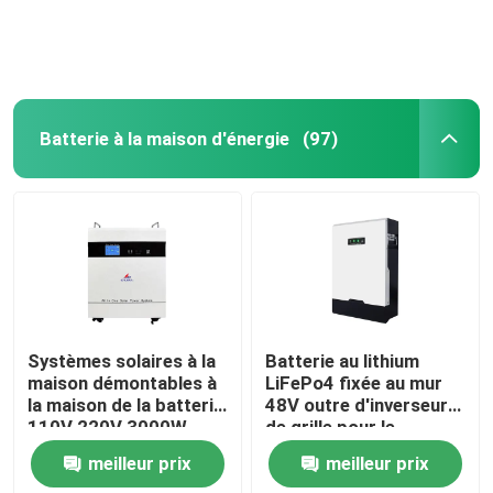
Batterie à la maison d'énergie
(97)
Aperçu
Systèmes solaires à la
Batterie au lithium
maison démontables à
LiFePo4 fixée au mur
la maison de la batterie
48V outre d'inverseur
Produits
110V 220V 3000W
de grille pour le
d'énergie
système d'alimentation
meilleur prix
meilleur prix
solaire à la maison
VR Show