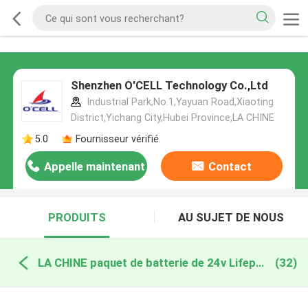
Shenzhen O'CELL Technology Co.,Ltd
Industrial Park,No.1,Yayuan Road,Xiaoting
District,Yichang City,Hubei Province,LA CHINE
5.0
Fournisseur vérifié
Appelle maintenant
Contact
PRODUITS
AU SUJET DE NOUS
LA CHINE paquet de batterie de 24v Lifepo4
(32)