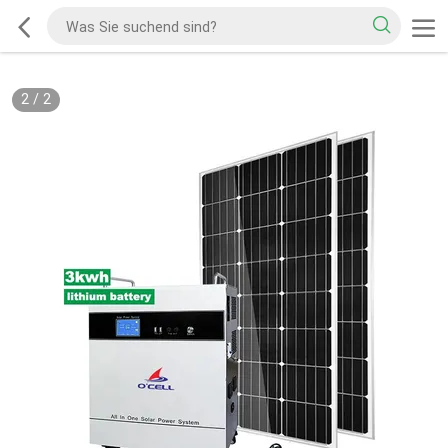
2
/
2