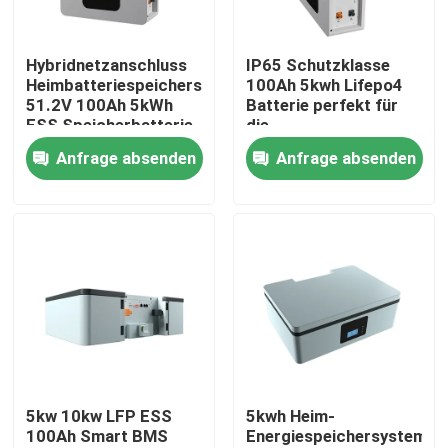
Über uns
Hybridnetzanschluss
IP65 Schutzklasse
Heimbatteriespeichersystem
100Ah 5kwh Lifepo4
51.2V 100Ah 5kWh
Batterie perfekt für
Fabrik Tour
ESS Speicherbatterie
die
Energiespeicherung
Anfrage absenden
Anfrage absenden
Batterie ESS
Qualitätskontrolle
Kontakt
Nachrichten
Alle Fälle
5kw 10kw LFP ESS
5kwh Heim-
100Ah Smart BMS
Energiespeichersystem
Batterie des Lithium-Ionlifepo4