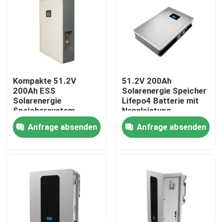
Kompakte 51.2V
51.2V 200Ah
200Ah ESS
Solarenergie Speicher
Solarenergie
Lifepo4 Batterie mit
Speichersystem
Nennleistung
Batterie für optimale
10,24KWh 95%DOD
Anfrage absenden
Anfrage absenden
Leistung
Startseite
Produkte
VR Show