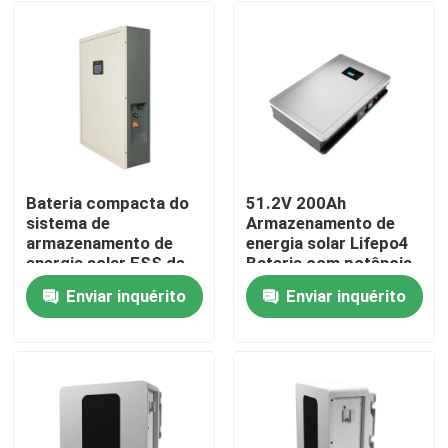
Bateria compacta do
51.2V 200Ah
sistema de
Armazenamento de
armazenamento de
energia solar Lifepo4
energia solar ESS de
Bateria com potência
51.2V 200Ah para um
nominal 10,24KWh
Enviar inquérito
Enviar inquérito
desempenho ideal
95%DOD
Casa
Produtos
Show de RV