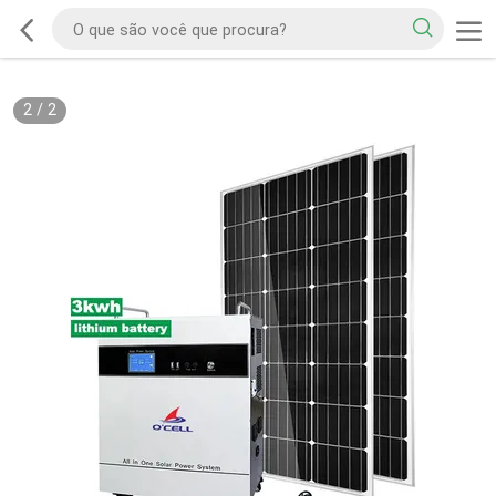
2
/
2