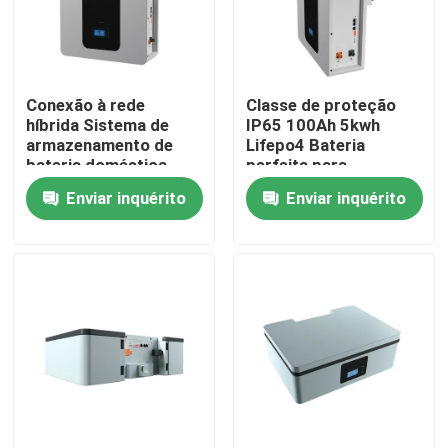
Quem Somos
Conexão à rede
Classe de proteção
Fábrica
híbrida Sistema de
IP65 100Ah 5kwh
armazenamento de
Lifepo4 Bateria
bateria doméstica
perfeita para
Controle de Qualidade
51.2V 100Ah Bateria
armazenamento de
Enviar inquérito
Enviar inquérito
de armazenamento
energia Bateria ESS
ESS 5kWh
Fale Conosco
notícias
Todos os casos
Bateria do íon LiFePO4 do lítio