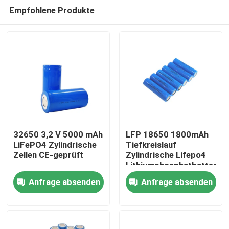
Empfohlene Produkte
32650 3,2 V 5000 mAh
LFP 18650 1800mAh
LiFePO4 Zylindrische
Tiefkreislauf
Zellen CE-geprüft
Zylindrische Lifepo4
Startseite
Lithiumphosphatbatterie
18650 1.8Ah 3.2v
Anfrage absenden
Anfrage absenden
Produkte
VR Show