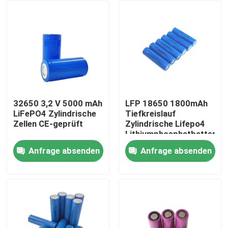
32650 3,2 V 5000 mAh
LFP 18650 1800mAh
LiFePO4 Zylindrische
Tiefkreislauf
Zellen CE-geprüft
Zylindrische Lifepo4
Lithiumphosphatbatterie
18650 1.8Ah 3.2v
Anfrage absenden
Anfrage absenden
Startseite
Produkte
VR Show