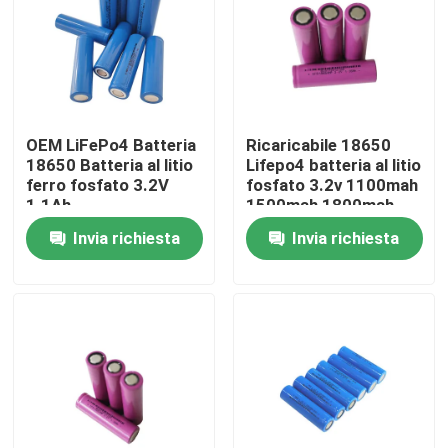
Chi siamo
Fatory Tour
OEM LiFePo4 Batteria
Ricaricabile 18650
18650 Batteria al litio
Lifepo4 batteria al litio
Controllo di qualità
ferro fosfato 3.2V
fosfato 3.2v 1100mah
1.1Ah
1500mah 1800mah
Invia richiesta
Invia richiesta
Contattaci
notizie
Tutti i casi
Batteria dello ione LiFePO4 del litio