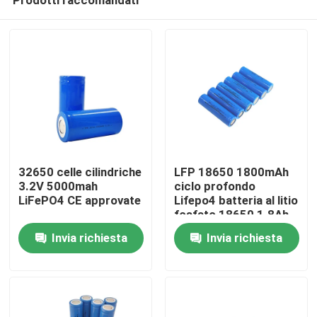
32650 celle cilindriche
LFP 18650 1800mAh
3.2V 5000mah
ciclo profondo
LiFePO4 CE approvate
Lifepo4 batteria al litio
fosfato 18650 1.8Ah
Casa
3.2v
Invia richiesta
Invia richiesta
Prodotti
Mostra VR