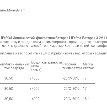
ение, MoneyGram
LiFePO4 Ионная литий-фосфатная батарея LiFePo4 Батарея 3.2V 
овершенству и продолжаем оптимизировать производственные проц
- лечить дефект с нулевой терпимостью.Все наши литий-железофо
приглашаем вас посетить нашу фабрику и взять вас, чтобы наслади
Продолжительность
ый
Максимальный
Рабочая
Масса
цикла
ток разряда
температура
клеток
(время)
3C,5C
≥ 4000
-20°C-60°C
17 г
3C,5C
≥ 4000
-20°C-60°C
17 г
3C,5C
≥ 4000
-20°C-60°C
18 г