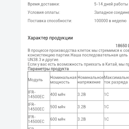
Время доставки:
5-14 дней работы
Условия оплаты:
Западное соедин
Поставка способности:
100000 в неделю
Характер продукции
18650 
В процессе производства клеток мы стремимся к с
консистенцию партии.Наша последовательная цель 
UN38.3 и другие.
Если у вас есть возможность приехать в Китай, мы 
Параметры продукта
Номинальная
Номинальное
Максимальн
Модуль
мощность
напряжение
ток разряда
IFR-
400 мАч
3.2В
1С
14500EC
IFR-
500 мАч
3.2В
1С
14500EC
IFR-
600 мАч
3.2В
1С
14500EC