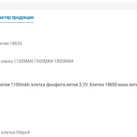
актер продукции
лития 18650
а заказ 1100MAH 1500MAH 1800MAH
лития 1100mAh
,
клетка фосфата лития 3.2V
,
Клетки 18650 иона лит
клетки lifepo4