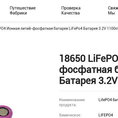
Путешествие
Проверка
Свяж
Фабрики
Качества
Мы
PO4 Ионная литий-фосфатная батарея LiFePo4 Батарея 3.2V 1100
18650 LiFePO
фосфатная б
Батарея 3.2
Наименование
LifePO4 ба
продукта:
Химическое:
LIFEPO4