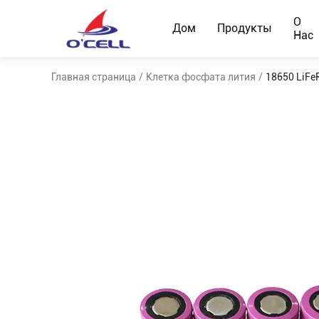
О
Дом
Продукты
Нас
Главная страница
/
Клетка фосфата лития
/
18650 LiFe