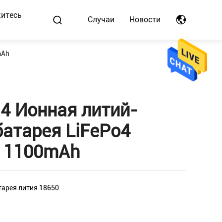
итесь
Случаи
Новости
mAh
4 Ионная литий-
атарея LiFePo4
V 1100mAh
тарея лития 18650