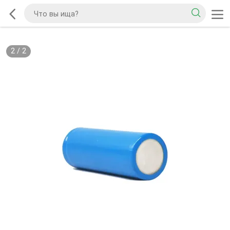
2
/
2