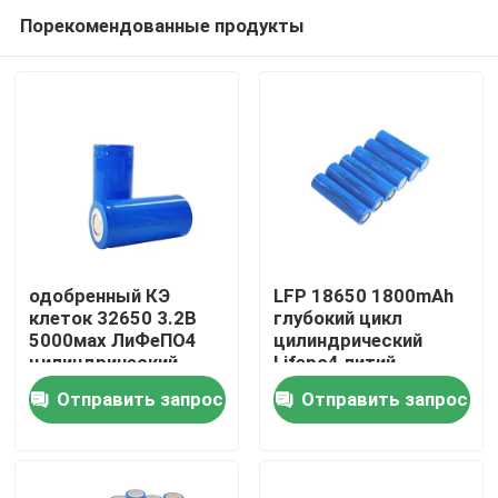
Порекомендованные продукты
одобренный КЭ
LFP 18650 1800mAh
клеток 32650 3.2В
глубокий цикл
5000мах ЛиФеПО4
цилиндрический
Главная страница
цилиндрический
Lifepo4 литий
фосфатный
Отправить запрос
Отправить запрос
аккумулятор 18650
Продукция
1.8Ah 3.2v
VR - шоу