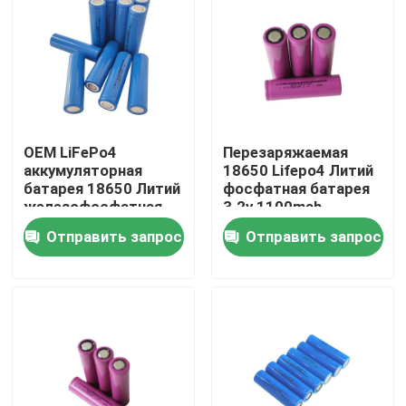
О Компании
Наша фабрика
OEM LiFePo4
Перезаряжаемая
контроль качества
аккумуляторная
18650 Lifepo4 Литий
батарея 18650 Литий
фосфатная батарея
железофосфатная
3.2v 1100mah
контактные данные
батарея 3.2V 1.1Ah
1500mah 1800mah
Отправить запрос
Отправить запрос
Новости
Все случаи
Батарея иона LiFePO4 лития